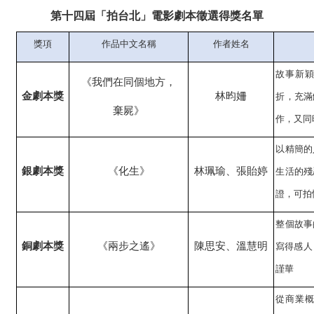
第十四屆「拍台北」電影劇本徵選得獎名單
獎項
作品中文名稱
作者姓名
故事新
《我們在同個地方，
金劇本獎
林昀姍
折，充滿
棄屍》
作，又同
以精簡的
銀劇本獎
《化生》
林珮瑜、張貽婷
生活的殘
證，可拍
整個故事
銅劇本獎
《兩步之遙》
陳思安、溫慧明
寫得感人
謹華
從商業