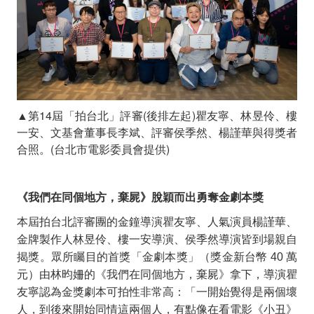
▲第14屆「拍台北」評審(後排左起)瞿友寧、林昱伶、樓
一安、文基會董事長李斌、評審侯季然、楊謹華與得獎者
合照。(台北市電影委員會提供)
《我們在同個地方，棄屍》脫穎而出勇奪金劇本獎
本屆拍台北評審團的金鐘導演瞿友寧、人氣演員楊謹華、
金牌製作人林昱伶、樓一安導演、侯季然導演皆到場親自
揭獎。眾所矚目的首獎「金劇本獎」（獎金新台幣
40
萬
元）由林昀姍的《我們在同個地方，棄屍》
拿下，導演瞿
友寧認為金獎劇本可拍性非常高：「一開始覺得是兩個壞
人，到後來開始同情這兩個人，有點像在看電影《小丑》