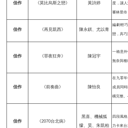
佳作
《莫比烏斯之戀》
黃詩婷
度，讓人
審林昱伶
編劇輕
佳作
《再見凱西》
陳永錤、尤以青
戀，具巧
一樁意外
佳作
《罪夜狂奔》
陳冠宇
無奈與種
在九零年
佳作
《前奏曲》
陳怡良
成員同時
構完整。
黑喜、機械狐
四段風格
佳作
《
2070
台北病》
獴、昊、朱凱柏
力卡來台