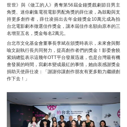
世世》與《做工的人》勇奪第
56
屆金鐘獎戲劇節目男主
角獎、迷你劇集電視電影男配角獎的薛仕凌，為鼓勵與支
持更多創作者，薛仕凌捐出去年金鐘獎金
10
萬元成為拍
台北電影劇本徵選佳作獎金，讓本屆佳作名額由原本的三
名增至五名，獎金每名
2
萬元。
台北市文化基金會董事長李斌在頒獎時表示，未來會與鄭
喻文副執行長共同努力，提高創作者們的獎金！影委會饒
紫娟總監表示這幾年
OTT
平台發展迅速，也是台灣最有機
會發展的時間，寫劇本變成最紅的事情，她由衷感謝獎金
捐助天使薛仕凌：「謝謝你讓創作朋友有更多動力繼續創
作下去！」