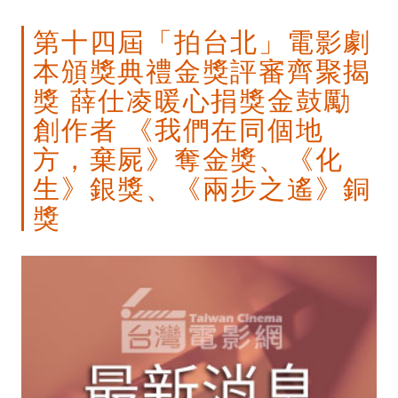
第十四屆「拍台北」電影劇
本頒獎典禮金獎評審齊聚揭
獎 薛仕凌暖心捐獎金鼓勵
創作者 《我們在同個地
方，棄屍》奪金獎、《化
生》銀獎、《兩步之遙》銅
獎