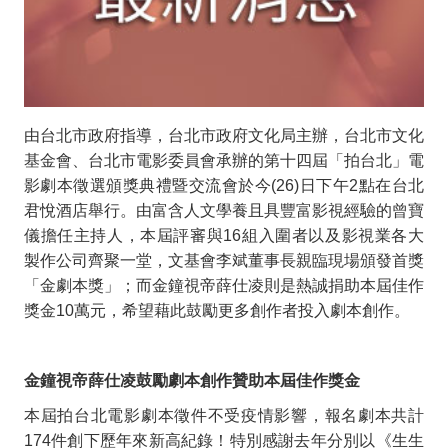
由台北市政府指導，台北市政府文化局主辦，台北市文化
基金會、台北市電影委員會承辦的第十四屆「拍台北」電
影劇本徵選頒獎典禮暨交流會
於今
(26)
日下午
2
點在台北
君悅酒店舉行。由富含人文學養且具豐富影視經驗的曾寶
儀擔任主持人，本屆評審與
16
組入圍者以及影視業各大
製作公司齊聚一堂，文基會李斌董事長親臨現場頒發首獎
「金劇本獎」；而金鐘視帝薛仕凌則是熱誠捐助本屆佳作
獎金
10
萬元，希望藉此鼓勵更多創作者投入劇本創作。
金鐘視帝薛仕凌鼓勵劇本創作贊助本屆佳作獎金
本屆拍台北電影劇本徵件不受疫情影響，報名劇本共計
174
件創下歷年來新高紀錄！特別感謝去年分別以《生生