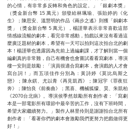
的心情，有非常多反轉和角色的設定。」
「銀劇本獎」
（獎金新台幣
15
萬元）頒發給林珮瑜、張貽婷的《
化
生
》；陳思安、溫慧明的作品《
兩步之遙
》則獲「銅劇本
獎」（獎金新台幣
5
萬元），楊謹華表示非常喜歡這部
情感線流暢的劇本，看完非常感動，拍戲以來沒有看過這
麼廣泛題材的劇本，希望有一天可以拍到這次拍台北的劇
本！楊謹華也透露因為先前上過編劇課，才了解到當一個
編劇真的非常難，自己有機會也會嘗試看看寫劇本，導演
樓一安則是鼓勵：「演員很適合寫劇本，會演戲的人才會
寫台詞！」而五項佳作分別為：黃詩婷《莫比烏斯之
戀》；陳永錤、尤以青《再見凱西》；陳冠宇《罪夜狂
奔》
；
陳怡良《前奏曲》；黑喜、機械狐獴、昊、朱凱柏
《
2070
台北病》。導演侯季然鼓勵所有創作者：「寫劇
本是一部電影所有環節中最辛苦的工作，沒有下班時間，
希望大家繼續努力。」製作人林昱伶則是謝謝拍台北所有
創作者：「看著你們的劇本會激勵我們更努力把戲做得更
好！」