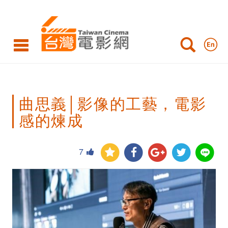
曲
思
義
│
影
曲思義│影像的工藝，電影
像
感的煉成
的
工
7
藝，
電
影
感