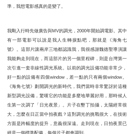
準，我想電影感真的是變了。
我剛入行時先做廣告與
MV
的調光，
2000
年開始調電影。其中
有一部電影可以說是我人生轉捩點吧，那就是《海角七
號》。這部片讓兩岸三地都認識我，我很感謝魏德聖導演讓
我能夠走到現在，而這部片的另一個里程碑，則是台灣第一
次引進一套非線性調光系統。以前的調光設備功能非常少，
好一點的設備有四個
window
，差一點的只有兩個
window
。
《海角七號》劃開調光的新時代，我們當時非常驚訝於這種
新型調光設備，驚嘆它的功能是多麼地華麗好用，那時候人
生第一次調了「日光夜景」。片子在墾丁拍攝，太陽經常很
大，怎麼在日正當中拍夜戲？這對調光的挑戰很大，在技術
方面是跨幅度的提升，意義很深遠。走到現在，日拍夜景已
經是一個標準配備，每個片子都會調到。