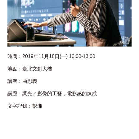
的
煉
成
時間：
2019
年
11
月
18
日
(
一
) 10:00-13:00
地點：臺北文創大樓
講者：曲思義
講題：調光／影像的工藝，電影感的煉成
文字記錄：彭湘