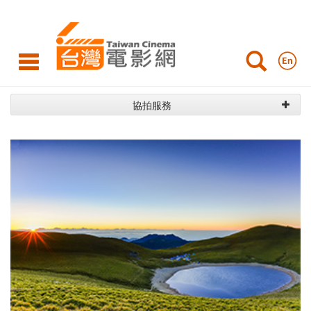
台
灣
優
勢
協拍服務