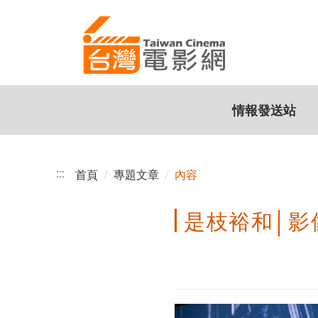
是
跳
到
枝
主
裕
要
內
和
容
情報發送站
│
影
像
:::
首頁
專題文章
內容
的
是枝裕和│影
工
藝，
電
影