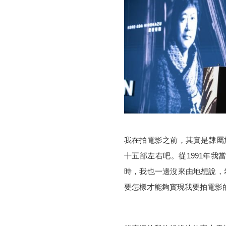
感
的
煉
成
我在拍電影之前，其實是隸屬
十五部左右吧。從
1991
年我
時，我也一邊沒來由地想說，
要怎樣才能夠實現我要拍電影