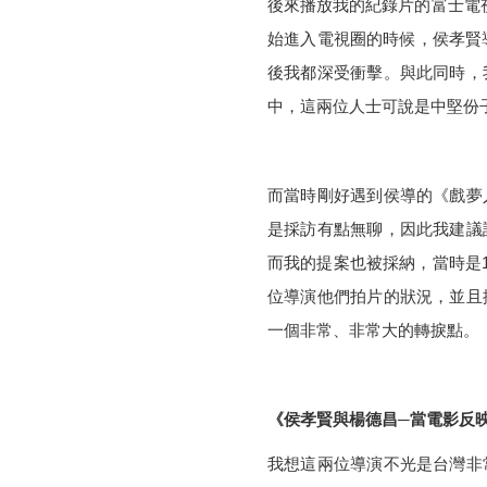
後來播放我的紀錄片的富士電
始進入電視圈的時候，侯孝賢
後我都深受衝擊。與此同時，
中，這兩位人士可說是中堅份
而當時剛好遇到侯導的《戲夢
是採訪有點無聊，因此我建議
而我的提案也被採納，當時是
位導演他們拍片的狀況，並且
一個非常、非常大的轉捩點。
《侯孝賢與楊德昌
─當電影反
我想這兩位導演不光是台灣非