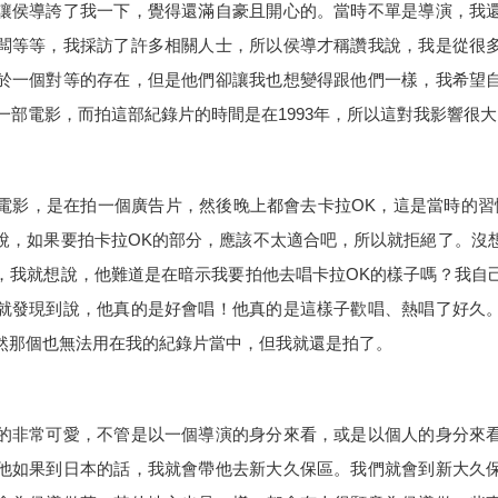
讓侯導誇了我一下，覺得還滿自豪且開心的。當時不單是導演，我
闆等等，我採訪了許多相關人士，所以侯導才稱讚我說，我是從很
於一個對等的存在，但是他們卻讓我也想變得跟他們一樣，我希望
一部電影，而拍這部紀錄片的時間是在
1993
年，所以這對我影響很大
電影，是在拍一個廣告片，然後晚上都會去卡拉
OK
，這是當時的習
說，如果要拍卡拉
OK
的部分，應該不太適合吧，所以就拒絕了。沒
，我就想說，他難道是在暗示我要拍他去唱卡拉
OK
的樣子嗎？我自
就發現到說，他真的是好會唱！他真的是這樣子歡唱、熱唱了好久
然那個也無法用在我的紀錄片當中，但我就還是拍了。
的非常可愛，不管是以一個導演的身分來看，或是以個人的身分來
他如果到日本的話，我就會帶他去新大久保區。我們就會到新大久