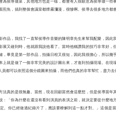
會為侯導做菜，其他地方也是一樣，都會有人很願意為侯導做一些
面煎魚，搞到整個會議室都煙霧瀰漫，很慘啊。侯導去很多地方都
影作品，我找了一直幫侯導作音樂的陳明章先生來幫我配樂，因此
影展又碰到時，他就跟我說他看了。當時他稱讚我的技巧非常好，
確，畢竟是第一部作品，拍攝日程又很短，因此我很擔心，所以幾
本上就是做了一個非常完美的設計圖出來，才進到拍攝現場。在現
人員都可以依照這個分鏡圖來拍攝，而他們也真的非常幫忙，盡力去
方法真的是很無趣。當然，現在回顧當然會這麼想，但是侯導當年
說：「你為什麼在還沒有看到演員的表演之前，就決定要從什麼地
定。你已經做過紀錄片了，應該要瞭解到這一點才對。」這個是