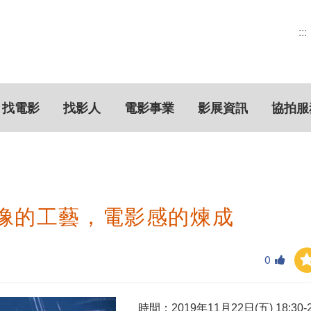
:::
找電影
找影人
電影事業
影展資訊
協拍服
像的工藝，電影感的煉成
0
時間：
2019
年
11
月
22
日
(
五
) 18:30-