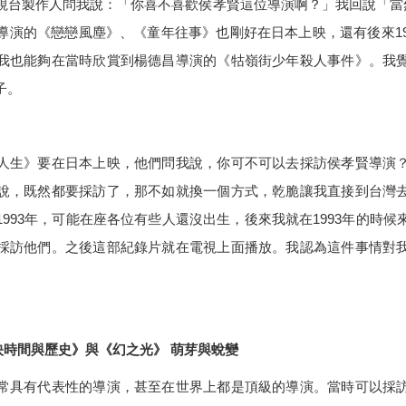
視台製作人問我說：「你喜不喜歡侯孝賢這位導演啊？」我回說「當
導演的《戀戀風塵》、《童年往事》也剛好在日本上映，還有後來
1
我也能夠在當時欣賞到楊德昌導演的《牯嶺街少年殺人事件》。我
子。
人生》要在日本上映，他們問我說，你可不可以去採訪侯孝賢導演
說，既然都要採訪了，那不如就換一個方式，乾脆讓我直接到台灣
1993
年，可能在座各位有些人還沒出生，後來我就在
1993
年的時候
採訪他們。之後這部紀錄片就在電視上面播放。我認為這件事情對
映時間與歷史
》與《幻之光》 萌芽與蛻變
常具有代表性的導演，甚至在世界上都是頂級的導演。當時可以採