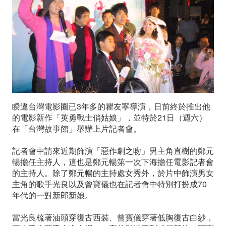
像
鄭
元
暢
首
睽違台灣電影圈已3年多的瞿友寧導演，日前終於推出他
度
的電影新作「英勇戰士俏姑娘」，並特於21日（週六）
在「台灣故事館」舉辦上片記者會。
下
海
記者會中請來近期飾演「惡作劇之吻」男主角直樹的鄭元
暢擔任主持人，這也是鄭元暢第一次下海擔任電影記者會
主
的主持人。除了鄭元暢的主持處女秀外，於片中飾演男女
主角的歌手光良以及曾寶儀也在記者會中特別打扮成70
持！
年代的一對新郎新娘。
當光良梳著油頭穿復古西裝、曾寶儀穿著低胸復古白紗，