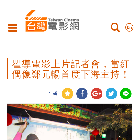
瞿
導
電
影
上
瞿導電影上片記者會，當紅
片
偶像鄭元暢首度下海主持！
記
者
1
會，
當
紅
偶