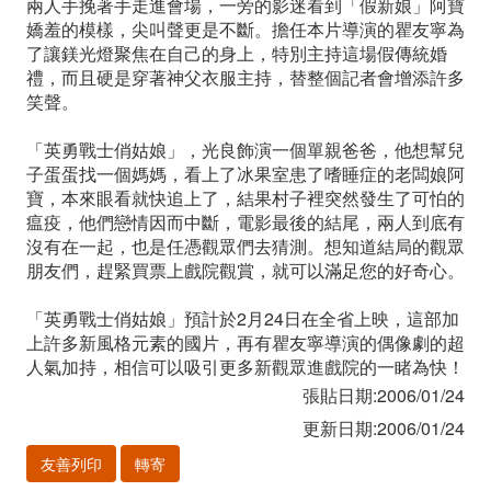
兩人手挽著手走進會場，一旁的影迷看到「假新娘」阿寶
嬌羞的模樣，尖叫聲更是不斷。擔任本片導演的瞿友寧為
了讓鎂光燈聚焦在自己的身上，特別主持這場假傳統婚
禮，而且硬是穿著神父衣服主持，替整個記者會增添許多
笑聲。
「英勇戰士俏姑娘」，光良飾演一個單親爸爸，他想幫兒
子蛋蛋找一個媽媽，看上了冰果室患了嗜睡症的老闆娘阿
寶，本來眼看就快追上了，結果村子裡突然發生了可怕的
瘟疫，他們戀情因而中斷，電影最後的結尾，兩人到底有
沒有在一起，也是任憑觀眾們去猜測。想知道結局的觀眾
朋友們，趕緊買票上戲院觀賞，就可以滿足您的好奇心。
「英勇戰士俏姑娘」預計於2月24日在全省上映，這部加
上許多新風格元素的國片，再有瞿友寧導演的偶像劇的超
人氣加持，相信可以吸引更多新觀眾進戲院的一睹為快！
張貼日期:2006/01/24
更新日期:2006/01/24
友善列印
轉寄