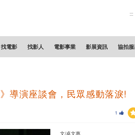
:::
找電影
找影人
電影事業
影展資訊
協拍服
》導演座談會，民眾感動落淚!
1
文/卓文惠