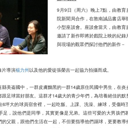
9月9日（周六）晚上7點，由教育
院新聞局合作，在敦南誠品書店舉
小型座談會。座談會當天，由教育
邀請了新作即將於戲院上映的紀錄
與現場的觀眾們探討他們的新作－
錄片導演
楊力州
以及他的愛徒張榮吉一起協力拍攝而成。
蓮縣美崙國中，一群皮膚黝黑的一群14歲原住民國中男生，在炎
都跟足球當好朋友。這群才14歲大的青少年們，為培養絕佳的默
在6坪大的球員宿舍裡，一起吃飯、上課、洗澡、練球，受傷時
手足，說他們是同學，其實更像是兄弟。這些可愛的大男孩們
們的父親，跟他們生活在一起，不但要指導他們踢球，更要教導