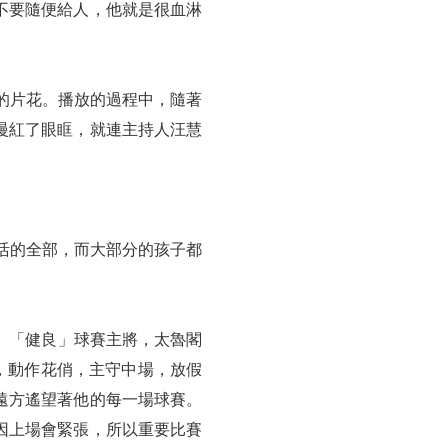
不要隨便給人，他就是很血淋
的片花。播放的過程中，隨著
慢紅了眼眶，就連主持人汪慧
生活的全部，而大部分的孩子都
隊。「健良」球賽主將，太魯閣
，動作花俏，主守中場，放假
遠方遙望著他的每一場球賽。
因上場會緊張，所以重要比賽