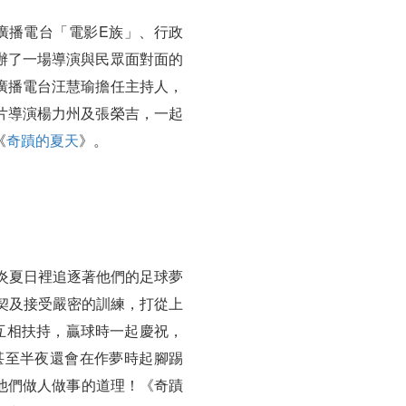
廣播電台「電影E族」、行政
辦了一場導演與民眾面對面的
廣播電台汪慧瑜擔任主持人，
片導演楊力州及張榮吉，一起
《
奇蹟的夏天
》。
炎夏日裡追逐著他們的足球夢
契及接受嚴密的訓練，打從上
互相扶持，贏球時一起慶祝，
甚至半夜還會在作夢時起腳踢
他們做人做事的道理！《奇蹟