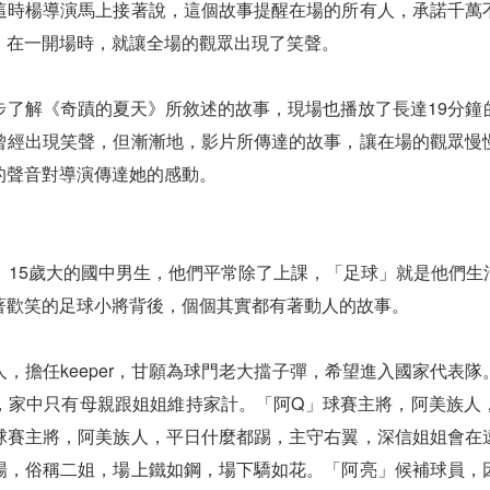
這時楊導演馬上接著說，這個故事提醒在場的所有人，承諾千萬
，在一開場時，就讓全場的觀眾出現了笑聲。
步了解《奇蹟的夏天》所敘述的故事，現場也播放了長達19分鐘
曾經出現笑聲，但漸漸地，影片所傳達的故事，讓在場的觀眾慢
的聲音對導演傳達她的感動。
、15歲大的國中男生，他們平常除了上課，「足球」就是他們
著歡笑的足球小將背後，個個其實都有著動人的故事。
，擔任keeper，甘願為球門老大擋子彈，希望進入國家代表
，家中只有母親跟姐姐維持家計。「阿Q」球賽主將，阿美族人
球賽主將，阿美族人，平日什麼都踢，主守右翼，深信姐姐會在
場，俗稱二姐，場上鐵如鋼，場下驕如花。「阿亮」候補球員，