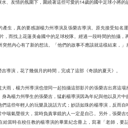
淚水、友情的氛圍下，圍繞著這些可愛的14歲的國中足球小將的
的產生，真的要感謝楊力州導演及張榮吉導演。原先接受知名運動
紀錄片，而找上花蓮美侖國中的足球校隊。經過一段時間的拍攝，
力州突然內心有了新的想法。「他們的故事不應該就這樣結束，」
榮吉導演，花了幾個月的時間，完成了這部《奇蹟的夏天》。
盆大雨，楊力州導演也偕同一起拍攝這部影片的張榮吉出席這場
。身為楊力州學生的張榮吉，猛虧楊導演因為年紀與他以及片中
他們這些年輕人的玩樂及說話方式；妙語如珠的楊導演，反而自
片中喘氣聲很大，當時負責掌鏡的人一定是自己。另外，張榮吉
在給當時在校任教的楊導演的畢業紀念冊上，寫著「老師，要記