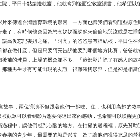
住院，平日十點熄燈就寢，他就會到後面空教室讀書，他希望以
影片來傳達台灣體育環境的艱困，一方面也讓我們看到這些原住
帶走了，有時候他會因為想念姊姊而躲起來偷偷地哭泣或是在睡
，讓高俊忘記喪姐之痛。「阿亮」的爸爸患有肺結核，平日住在
日都在做什麼，但是只要阿亮告訴他要到哪個地方比賽，爸爸就
個後補的球員，上場的機會並不多。「這部影片除了有感人的故
，那種男生才有可能出現的友誼，很難確切形容，但是卻是相當
實故事，兩位導演不但跟著他們一起吃、住，也利用高超的敘
只被觀眾可以看到影片想要傳達出來的感動，也希望可以喚醒更
攝過程中，讓他們感到心酸的地方。在拍攝的過程裡，原先贊助
青春期的青少年，最需要的就是營養，為了讓他們獲得充足的營