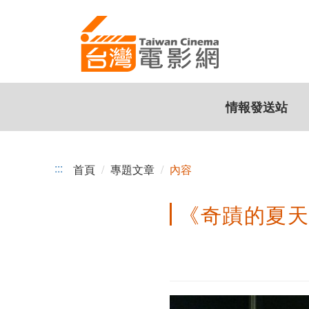
《奇
跳
到
蹟
主
的
要
內
夏
容
情報發送站
天》
導
演
:::
首頁
專題文章
內容
座
《奇蹟的夏天
談
會，
民
眾