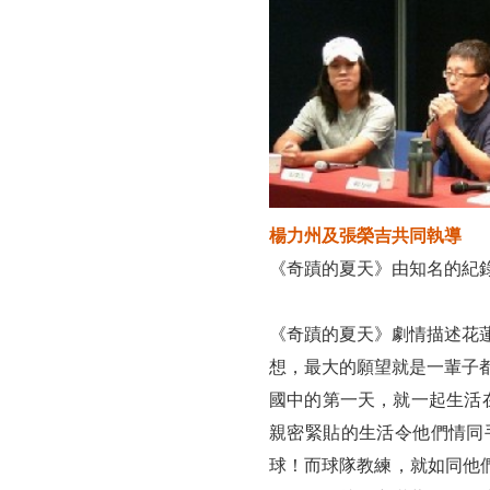
感
動
落
淚!
楊力州及張榮吉共同執導
《奇蹟的夏天》由知名的紀
《奇蹟的夏天》劇情描述花
想，最大的願望就是一輩子
國中的第一天，就一起生活
親密緊貼的生活令他們情同
球！而球隊教練，就如同他