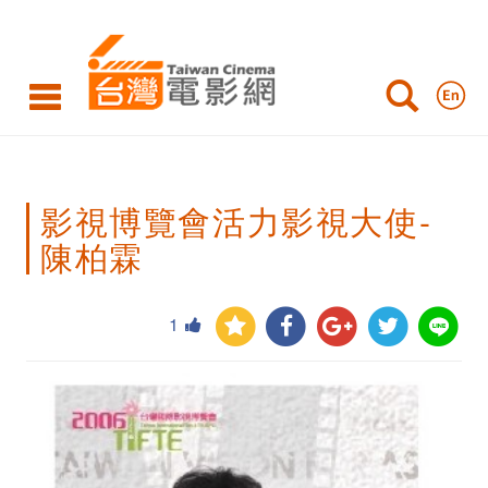
影
視
博
覽
會
影視博覽會活力影視大使-
活
陳柏霖
力
影
1
視
大
使-
陳