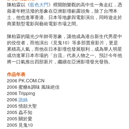
陳柏霖以《
藍色大門
》裡開朗樂觀的高中生一角走紅，憑
藉著年輕活潑的形象在亞洲影壇嶄露頭角，除了台灣本
土，他也進軍香港、日本等地參與電影演出，同時遊走於
商業類型電影與藝術電影市場之間。
陳柏霖的陽光少年帥哥形象，讓他成為港台新生代男星中
的佼佼者，而他演出《見鬼10》等多部賣座影片，更是
累積高人氣，而他在日本影壇也發展順利，成為華人明星
成功進軍日本市場的「台流」代表人物之一。預計今年他
將一口氣推出四部新片，繼續在亞洲影壇發光發熱。
作品年表
2006 PK.COM.CN
2006 蜜糖&調味 風味絶佳
2006 Tripping
2006
詭絲
2005 情顛大聖
2005 蟲不知
2005 關於愛
2005 見鬼10