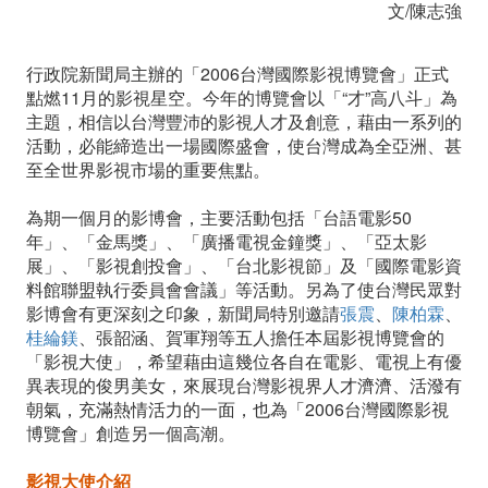
文/陳志強
行政院新聞局主辦的「2006台灣國際影視博覽會」正式
點燃11月的影視星空。今年的博覽會以「“才”高八斗」為
主題，相信以台灣豐沛的影視人才及創意，藉由一系列的
活動，必能締造出一場國際盛會，使台灣成為全亞洲、甚
至全世界影視市場的重要焦點。
為期一個月的影博會，主要活動包括「台語電影50
年」、「金馬獎」、「廣播電視金鐘獎」、「亞太影
展」、「影視創投會」、「台北影視節」及「國際電影資
料館聯盟執行委員會會議」等活動。另為了使台灣民眾對
影博會有更深刻之印象，新聞局特別邀請
張震
、
陳柏霖
、
桂綸鎂
、張韶涵、賀軍翔等五人擔任本屆影視博覽會的
「影視大使」，希望藉由這幾位各自在電影、電視上有優
異表現的俊男美女，來展現台灣影視界人才濟濟、活潑有
朝氣，充滿熱情活力的一面，也為「2006台灣國際影視
博覽會」創造另一個高潮。
影視大使介紹