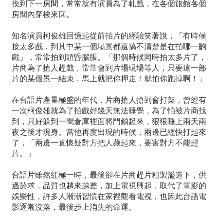
換到下一房間，常常就有演員為了軋戲，在各個旅館各個
房間內穿梭來回。
知名演員柯俊雄回憶起從前拍片的經驗笑著說，「有時候
接太多戲，到其中某一個場景都還搞不清楚是在拍哪一齣
戲」，常常拍到頭昏腦脹。「那個時候同時拍太多片了，
片商為了搶人趕戲，常常會到片場現場等人，只要這一部
片的某個景一結束，馬上就把你押走！就怕你跑掉啊！」
在台語片產量極盛的年代，片商搶人搶到會打架，曾經有
一次柯俊雄就為了拍戲好幾天無法睡覺，為了怕被片商找
到，只好躲到一間倉庫裡面將門鎖起來，狠狠睡上兩天兩
夜之後才現身。當他再度出現的時候，兩邊已經快打起來
了，「兩邊一直懷疑對方把人藏起來，要害對方不能趕
片。」
台語片雖然紅極一時，最後卻在片商趕片粗製濫造下，供
過於求，品質也越來越差，加上電視興起，取代了電影的
娛樂性，許多人漸漸習慣在家裡觀看電視，也因此台語電
影逐漸沒落，最後步上消失的命運。