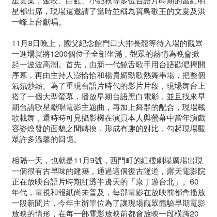
星雲集，金玫、白虹、小艷秋等多位台語片時期的當紅明
星都出席，現場還邀請了當時並稱為寶島歌王的文夏及洪
一峰上台獻唱。
11月8日晚上，國父紀念館門口大排長龍等待入場的觀眾
一進場就將1200個位子全部坐滿，觀眾的熱情為晚會掀
起一波波高潮。首先，由新一代饒舌歌手用台語歡唱揭開
序幕，再由主持人澎恰恰和楊貴媚勁歌熱舞串場，把整個
氣氛炒熱。為了重現台語片時代的影片片段，現場舞台上
搭了一個大型螢幕，播放早期台語黑白電影，並且找來早
期台語歌星獻唱電影主題曲，再加上舞群的配合，現場載
歌載舞，還時時可見攝影機在演員本人與螢幕中當年演戲
容姿煥發的面貌之間轉換，形成有趣的對比，勾起現場觀
眾許多溫馨的回憶。
相隔一天，也就是11月9號，西門町的紅樓劇場廣場出現
一個很有古早味的建築，通過這個復古隧道，露天電影院
正在放映台語片時期紅透半邊天的「康丁遊台北」。60
年代，電視和報紙尚未普及，每部電影在放映前都會播放
一段新聞片，今年主辦單位為了讓現場觀眾體驗早期電影
放映的情形，在每一部電影放映前都會放映一段橫跨20