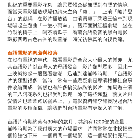
世紀的重要電影花絮，讓民眾體會從無聲到有聲的情境。
而當天電影播放現場也請來主角「康丁」，上演「隨片登
台」的戲碼，在影片播放後，由演員康丁乘著三輪車到現
場唱起主題曲「一隻小雨傘」。觀眾面對紅樓劇場，坐在
竹製的椅子上，喝茶啃瓜子，看著台語發音的黑白電影，
環顧四週古色古香的裝置品，時光彷彿真的向後倒流。
台語電影的興衰與沒落
在沒有電視的年代，觀看電影是全家大小最大的樂趣，尤
其台語影片以台灣人的母語發音，影片類型眾多，因此一
上映就掀起一股觀看熱潮，迅速到達巔峰時期。「台語影
片的類型很多，當時，常有一些懸疑劇是導演根據社會事
件改編而成，當然也有許多搞笑詼諧的影片，如周遊主演
的三八阿花系列也很受到歡迎，除了這些類型，藝文片跟
愛情片也常常躍居螢幕上。」電影資料館李館長說起台語
電影的多種面貌，讓我們對台語電影有更深入的了解。
台語片時期約莫有30年的歲月，共約有1200部的產量，
巔峰時期為了應付廣大的市場需求，片商常常在北投把整
個旅館包下來，一個房間一個場景，這一個場景拍完馬上