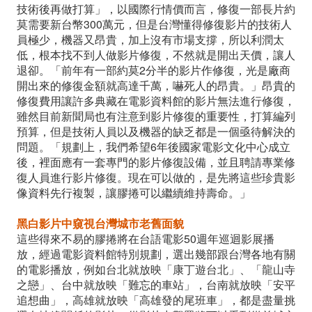
技術後再做打算」，以國際行情價而言，修復一部長片約
莫需要新台幣300萬元，但是台灣懂得修復影片的技術人
員極少，機器又昂貴，加上沒有市場支撐，所以利潤太
低，根本找不到人做影片修復，不然就是開出天價，讓人
退卻。「前年有一部約莫2分半的影片作修復，光是廠商
開出來的修復金額就高達千萬，嚇死人的昂貴。」昂貴的
修復費用讓許多典藏在電影資料館的影片無法進行修復，
雖然目前新聞局也有注意到影片修復的重要性，打算編列
預算，但是技術人員以及機器的缺乏都是一個亟待解決的
問題。「規劃上，我們希望6年後國家電影文化中心成立
後，裡面應有一套專門的影片修復設備，並且聘請專業修
復人員進行影片修復。現在可以做的，是先將這些珍貴影
像資料先行複製，讓膠捲可以繼續維持壽命。」
黑白影片中窺視台灣城市老舊面貌
這些得來不易的膠捲將在台語電影50週年巡迴影展播
放，經過電影資料館特別規劃，選出幾部跟台灣各地有關
的電影播放，例如台北就放映「康丁遊台北」、「龍山寺
之戀」、台中就放映「難忘的車站」，台南就放映「安平
追想曲」，高雄就放映「高雄發的尾班車」，都是盡量挑