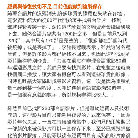
經費與修復技術不足 目前僅能做到複製保存
隨著台語片的沒落消失,許多珍貴的膠捲也失散在各地，
電影資料館大約從80年代開始著手找尋台語片，找到一
部就趕緊複製一部，深怕這些珍貴的文物資產會繼續酸壞
下去。雖然台語片總共有1200部之多，但是目前只找到
220部，其中只有170部是完整的，「很多都在那個時代
被燒掉，或是丟掉了」，李館長感嘆表示，雖然透過各種
管道，但是許多影片都已經找不回來，也因此這些找到的
影片顯得特別珍貴。「其實在還沒有辦理台語電影50週
年巡迴影展之前，我們只要有找到影片，在複製之後就會
找個廟口播放，讓大家有機會可以看到這些珍貴的影像，
同時也呼籲大家協助找尋影片資料。這一次是因為累積的
量已經到某一個程度，又剛好遇到台語電影滿50週年，
是一個很有意義的數字，所以規模辦得比較大。」
雖然目前已找回220部台語影片，但是礙於經費以及技術
問題，這些影片目前只能夠用複製的方式來保存，「因為
影片年代久遠，一直在持續酸壞當中，我們只能用複製另
一部新的來確保影片可以一直保存下來，至於已經毀損酸
化的影片膠捲，只能等以後有經費而且有成熟的影片修復