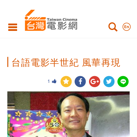
台
語
電
影
半
台語電影半世紀 風華再現
世
紀
1
風
華
再
現