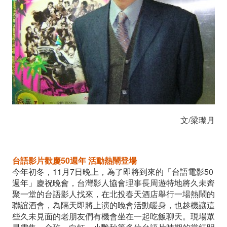
文/梁瓈月
台語影片歡慶50週年 活動熱鬧登場
今年初冬，11月7日晚上，為了即將到來的「台語電影50
週年」慶祝晚會，台灣影人協會理事長周遊特地將久未齊
聚一堂的台語影人找來，在北投春天酒店舉行一場熱鬧的
聯誼酒會，為隔天即將上演的晚會活動暖身，也趁機讓這
些久未見面的老朋友們有機會坐在一起吃飯聊天。現場眾