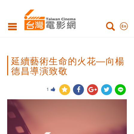
延
續
藝
術
生
延續藝術生命的火花—向楊
命
德昌導演致敬
的
火
1
花
—
向
楊