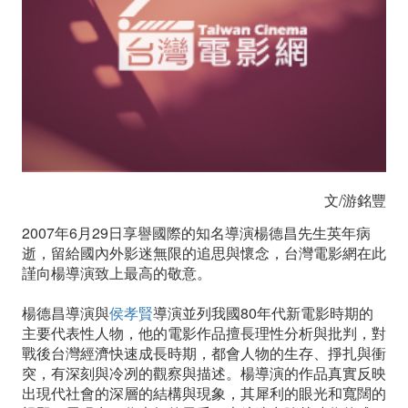
德
昌
導
演
致
敬
文/游銘豐
2007年6月29日享譽國際的知名導演楊德昌先生英年病
逝，留給國內外影迷無限的追思與懷念，台灣電影網在此
謹向楊導演致上最高的敬意。
楊德昌導演與
侯孝賢
導演並列我國80年代新電影時期的
主要代表性人物，他的電影作品擅長理性分析與批判，對
戰後台灣經濟快速成長時期，都會人物的生存、掙扎與衝
突，有深刻與冷冽的觀察與描述。楊導演的作品真實反映
出現代社會的深層的結構與現象，其犀利的眼光和寬闊的