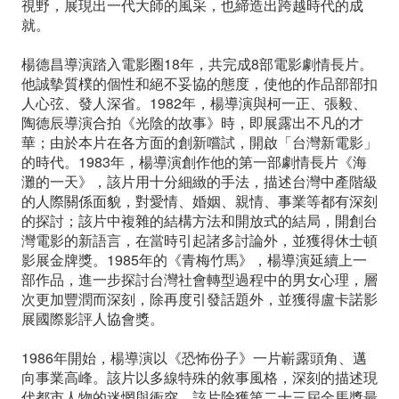
視野，展現出一代大師的風采，也締造出跨越時代的成
就。
楊德昌導演踏入電影圈18年，共完成8部電影劇情長片。
他誠摰質樸的個性和絕不妥協的態度，使他的作品部部扣
人心弦、發人深省。1982年，楊導演與柯一正、張毅、
陶德辰導演合拍《光陰的故事》時，即展露出不凡的才
華；由於本片在各方面的創新嚐試，開啟「台灣新電影」
的時代。1983年，楊導演創作他的第一部劇情長片《海
灘的一天》，該片用十分細緻的手法，描述台灣中產階級
的人際關係面貌，對愛情、婚姻、親情、事業等都有深刻
的探討；該片中複雜的結構方法和開放式的結局，開創台
灣電影的新語言，在當時引起諸多討論外，並獲得休士頓
影展金牌獎。1985年的《青梅竹馬》，楊導演延續上一
部作品，進一步探討台灣社會轉型過程中的男女心理，層
次更加豐潤而深刻，除再度引發話題外，並獲得盧卡諾影
展國際影評人協會獎。
1986年開始，楊導演以《恐怖份子》一片嶄露頭角、邁
向事業高峰。該片以多線特殊的敘事風格，深刻的描述現
代都市人物的迷惘與衝突。該片除獲第二十三屆金馬獎最