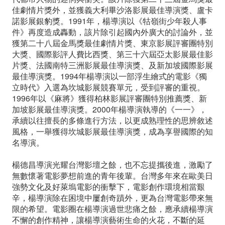
佳劇情片獎外，並獲義大利畢沙洛影展最佳導演獎、盧卡
諾影展銀豹獎。1991年，楊導演以《牯嶺街少年殺人事
件》再度造成轟動，該片除引起國內外廣大的討論外，並
獲第二十八屆金馬獎最佳劇情片獎、東京影展評審團特別
大獎、國際影評人費比西獎、第三十六屆亞太影展最佳影
片獎、法國南特三洲影展最佳導演獎、及新加坡國際影展
最佳導演獎。1994年楊導演以一部浮生繪式的電影《獨
立時代》入選為坎城影展競賽單元，受到評審的重視。
1996年以《麻將》獲得柏林影展評審團特別推薦獎、新
加坡影展最佳導演獎。2000年楊導演執導的《一一》，
承續以往擅長的多條進行方法，以更成熟理性的思辨敘述
風格，一舉獲得坎城影展最佳導演獎，成為享譽國際的知
名導演。
楊德昌導演光耀台灣影壇之餘，也不忘提攜後進，激勵了
無數懷著電影夢想前進的青年後輩。台灣多年來在歐美日
強勢文化及好萊塢電影的衝擊下，電影創作環境相當艱
辛，楊導演除在困境中屢創奇蹟外，更為台灣電影帶來無
限的希望。電影圈在楊導演過世悲痛之餘，應承續楊導演
不懈的創作精神，讓楊導演藝術生命的火花，不斷的延