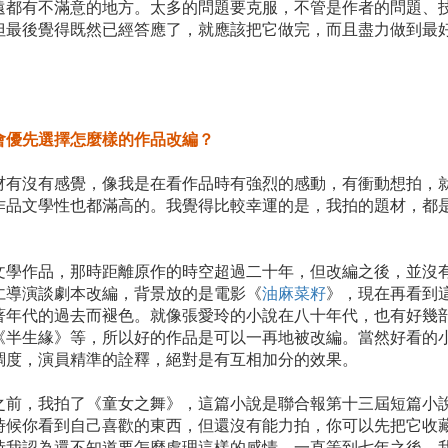
遠都有不滿意的地方。太多的問題要克服，不管是作者的問題、
但最後覺得既然已經答應了，就應該把它做完，而且盡力做到最
會優先選擇怎麼樣的作品改編？
材有沒有感覺，像我是在看作品時有強烈的感動，有衝動想拍，
作品文學性也都滿高的。我覺得比較幸運的是，我拍的題材，都
文學作品，那時距離原作的時空超過二十年，但改編之後，並沒
仁導演談劇本改編，背景放的是電影《
油麻菜籽
》，現在再看到
著年代的過去而褪色。就像張愛玲的小說在八十年代，也有好幾
《半生緣》等，所以好的作品是可以一再地被改編。當然好看的
調度，演員精準的詮釋，絕對是有互相加分的效果。
之前，我拍了《童女之舞》，這篇小說是聯合報第十三屆短篇小
時候你看到自己喜歡的東西，但還沒有能力拍，你可以先把它收
時我認為還不知道要怎麼處理這樣的感情，一直等到七年之後，