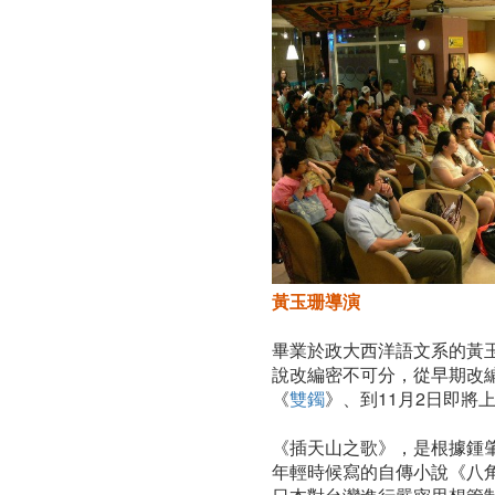
話」
－
談
小
說
改
編
黃玉珊導演
成
畢業於政大西洋語文系的黃
電
說改編密不可分，從早期改
《
雙鐲
》、到11月2日即將
影
《插天山之歌》，是根據鍾
年輕時候寫的自傳小說《八角