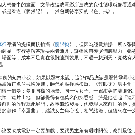
個人想像中的畫面，文學改編成電影所造成的良性循環就像看過
，或是看過《惘然記》，自然會期待李安的《色、戒》。
李行
導演的提議而接拍攝《
龍眼粥
》，但因為經費拮据，所以張
的商品，李行導演答說要兩者兼具，讓張國甫導演備感壓力。張
、場面等，成本不足實在很難達到效果，不過一想到天下竟然有
完。
5年寫的短篇小說，如果以題材來說，這部作品應該是
屬於靈異小
為當時正處於戒嚴時期，時代的壓抑感很重。《龍眼粥》男主角
同樣一個夢：夢見同樣的場景、同一位女子、一碗甜美的龍眼粥
次踏上這片土地，但卻覺得有種莫名的熟悉感，於是他想起「這
尋前世的旅程就此展開，故事繼續發展，他發現原來前世的他，
己的創作「幸運曲」，結識女主角心悅，相戀結婚，但後來在一
小說要改成電影一定要加戲，要跟男主角有曖昩關係，改到最後