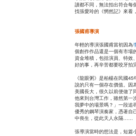
讀都不同，無法拍出符合每
找張愛玲的《惘然記》來看
張國甫導演
年輕的導演張國甫當初因為
個創作作品還是一個有市場
資金堆積，包括演員、特效
好的事，再辛苦都要咬牙拍
《龍眼粥》是柏楊在民國4
說的只有一個存在價值。因
美國長大，很久以前便做了
他來到台灣工作，雖然第一
我夢中的場景嗎？」一段追
優秀的鋼琴演奏家，憑著自
中喪生，從此天人永隔……
張導演當時的想法是，短篇