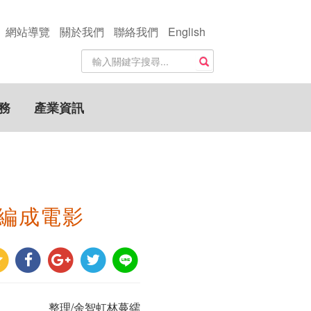
網站導覽
關於我們
聯絡我們
English
站
搜尋
內
搜
尋
務
產業資訊
關
鍵
字
編成電影
整理/余智虹林蔓繻