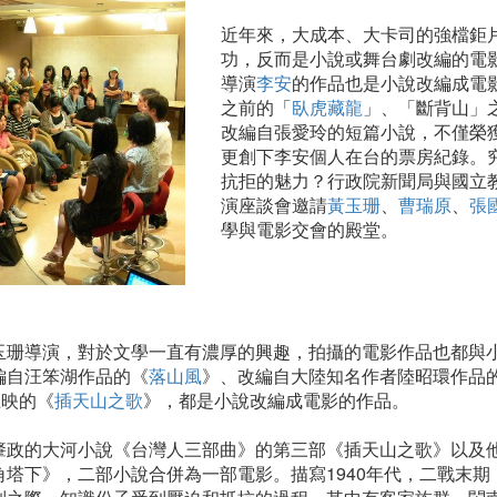
近年來，大成本、大卡司的強檔鉅
功，反而是小說或舞台劇改編的電
導演
李安
的作品也是小說改編成電
之前的「
臥虎藏龍
」、「斷背山」
改編自張愛玲的短篇小說，不僅榮
更創下李安個人在台的票房紀錄。
抗拒的魅力？行政院新聞局與國立
演座談會邀請
黃玉珊
、
曹瑞原
、
張
學與電影交會的殿堂。
玉珊導演，對於文學一直有濃厚的興趣，拍攝的電影
作品也都與
編自汪笨湖作品的《
落山風
》、改編自大陸知名作者陸昭環作品
上映的《
插天山之歌
》，都是小說改編成電影的作品。
肇政的大河小說《台灣人三部曲》的第三部《插天山之歌》以及
塔下》，二部小說合併為一部電影。描寫1940年代，二戰末期