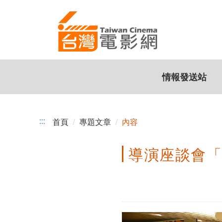
導
跳
到
演
主
座
要
內
談
容
情報發送站
會
「電
影
:::
首頁
專題文章
內容
與
導演座談會
文
學
的
對