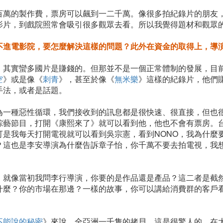
百萬的製作費，票房可以飆到一二千萬。像很多拍紀錄片的朋友
影片，到戲院照常會吸引很多觀眾去看。所以我覺得題材和觀眾
不進電影院，要怎麼解決這樣的問題？此外在資金的取得上，導
，其實蠻多國片是賺錢的。但那並不是一個正常體制
的發展，目
空
》或是像《
刺青
》，甚至於像《
無米樂
》這樣的紀錄片，他們
手法，或者是話題。
為一種惡性循環，我們接收到的訊息都是很快速、很直接，但也
綜藝節目，打開《康熙來了》就可以看到他，他也不會有票房。
可是我每天打開電視就可以看到吳宗憲，看到NONO，我為什麼
O？這也是李安導演為什麼告訴章子怡，你千萬不要去拍電視，我
。就像當初我問李行導演，你要的是作品還是產品？這二者是截
什麼？你的市場在那邊？一樣的故事，你可以講給消費群的客戶
不能說的秘密
》來說，全亞洲一千隻的拷貝，這是很驚人的，在