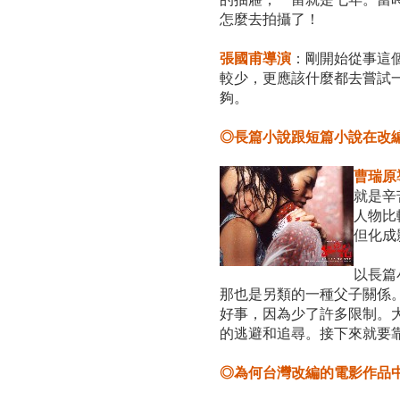
怎麼去拍攝了！
張國甫導演
：剛開始從事這
較少，更應該什麼都去嘗試
夠。
◎長篇小說跟短篇小說在改
曹瑞原
就是辛
人物比
但化成
以長篇
那也是另類的一種父子關係
好事，因為少了許多限制。
的逃避和追尋。接下來就要
◎為何台灣改編的電影作品