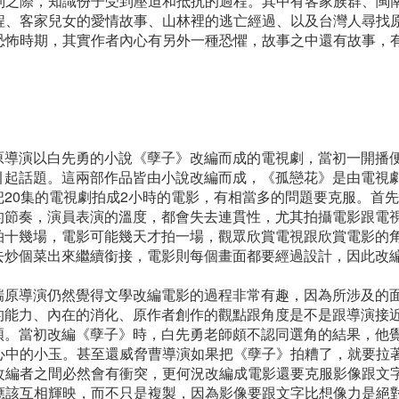
制之際，知識份子受到壓迫和抵抗的過程。其中有客家族群、閩
程、客家兒女的愛情故事、山林裡的逃亡經過、以及台灣人尋找
恐怖時期，其實作者內心有另外一種恐懼，故事之中還有故事，
原導演以白先勇的小說《孽子》改編而成的電視劇，當初一開播
引起話題。這兩部作品皆由小說改編而成，《孤戀花》是由電視
把20集的電視劇拍成2小時的電影，有相當多的問題要克服。首
的節奏，演員表演的溫度，都會失去連貫性，尤其拍攝電影跟電
拍十幾場，電影可能幾天才拍一場，觀眾欣賞電視跟欣賞電影的
去炒個菜出來繼續銜接，電影則每個畫面都要經過設計，因此改
瑞原導演仍然覺得文學改編電影的過程非常有趣，因為所涉及的
的能力、內在的消化、原作者創作的觀點跟角度是不是跟導演接
煩。當初改編《孽子》時，白先勇老師頗不認同選角的結果，他
心中的小玉。甚至還威脅曹導演如果把《孽子》拍糟了，就要拉
改編者之間必然會有衝突，更何況改編成電影還要克服影像跟文
應該互相輝映，而不只是複製，因為影像要跟文字比想像力是絕