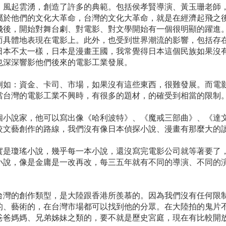
，風起雲湧，創造了許多的典範。包括侯孝賢導演、黃玉珊老師
屬於他們的文化大革命，台灣的文化大革命，就是在經濟起飛之
飛後，開始對舞台劇、對電影、對文學開始有一個很明顯的躍進
而具體地表現在電影上。此外，也受到世界潮流的影響，包括存
日本不太一樣，日本是漫畫王國，我常覺得日本這個民族如果沒
以也深深響影他們後來的電影工業發展。
例如：資金、卡司、市場，如果沒有這些東西，很難發展。而電
當台灣的電影工業不興時，有很多的題材，的確受到相當的限制
個小說家，他可以寫出像《哈利波特》、《魔戒三部曲》、《達
較文藝創作的路線，我們沒有像日本偵探小說、漫畫有那麼
實是瓊瑤小說，幾乎每一本小說，還沒寫完電影公司就等著要了
小說，像是金庸是一改再改，每三五年就有不同的導演、不同的
台灣的創作類型，是大陸跟香港所羨慕的。因為我們沒有任何限
的、藝術的，在台灣市場都可以找到他的分眾。在大陸拍的鬼片
爸爸媽媽、兄弟姊妹之類的，要不就是歷史宮庭，現在有比