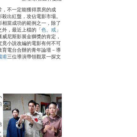
片，不一定能獲得票房的成
影殺出紅盤，攻佔電影市場。
影相當成功的範例之一，除了
之外，最近上檔的「
色、戒
」
獲威尼斯影展金獅獎的肯定，
究竟小說改編的電影有何不可
教育電台合辦的青年論壇－導
國甫
三位導演帶領觀眾一探文
小
的
他
，