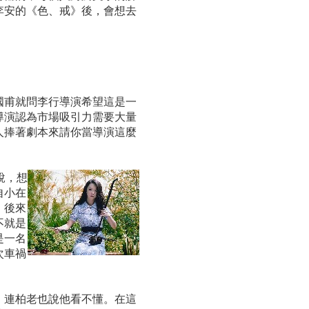
李安的《色、戒》後，會想去
國甫就問李行導演希望這是一
導演認為市場吸引力需要大量
人捧著劇本來請你當導演這麼
說，想
自小在
。後來
不就是
是一名
次車禍
，連柏老也說他看不懂。在這