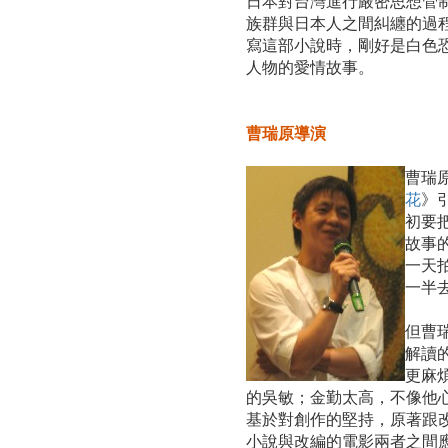
日本對台灣進行嚴密思想管
族群與日本人之間糾纏的過
寫這部小說時，剛好是白色
人物的愛情故事。
曹瑞原導演
曹瑞
花
》
初要
故事
一天
一半
但曹
解讀
更麻
的吳敏；金勤太高，不像他
基於對創作的堅持，原著跟
小說與改編的電影兩者之間