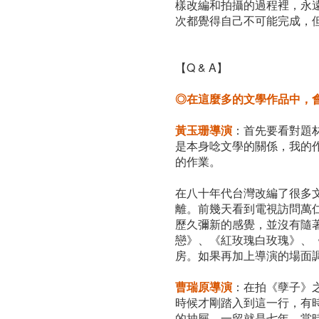
樣改編和拍攝的過程裡，永
次都覺得自己不可能完成，
【Q & A】
◎在這麼多的文學作品中，
黃玉珊導演
：首先要看對題
是本身唸文學的關係，我的
的作業。
在八十年代台灣改編了很多
離。前幾天看到電視訪問萬
歷久彌新的感覺，並沒有隨
戀》、《紅玫瑰白玫瑰》、
房。如果再加上導演的場面
曹瑞原導演
：在拍《孽子》
時候才剛踏入到這一行，有
的抽屜，一留就是七年。當