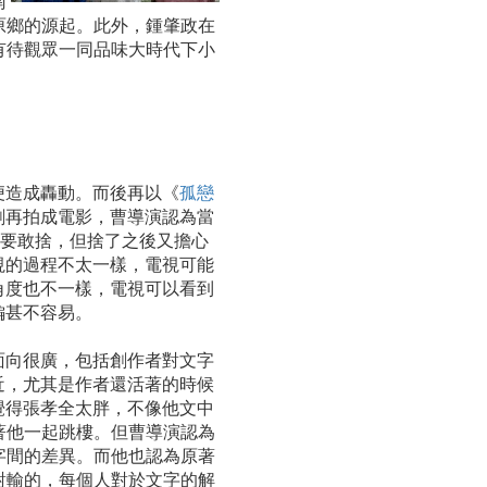
南
原鄉的源起。此外，鍾肇政在
有待觀眾一同品味大時代下小
便造成轟動。而後再以《
孤戀
劇再拍成電影，曹導演認為當
先要敢捨，但捨了之後又擔心
視的過程不太一樣，電視可能
角度也不一樣，電視可以看到
編甚不容易。
面向很廣，包括創作者對文字
近，尤其是作者還活著的時候
覺得張孝全太胖，不像他文中
著他一起跳樓。但曹導演認為
字間的差異。而他也認為原著
對輸的，每個人對於文字的解