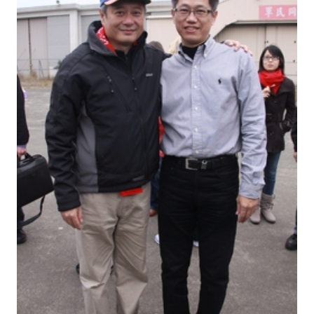
產
製
合
拍
新
典
範