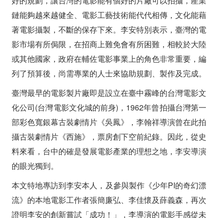
好的規劃，讓台灣的電影能有個好的片廠可以拍攝，產業
鏈能夠越來越健全、電影工藝技術能代代相傳，文化能藉
著電影攝製，不斷的保存下來。李安特別表示，臺灣的電
影市場有所侷限，在招商上難免會有所困難，相較於大陸
或其他國家，政府在輔佐電影事業上的角色非常重要，編
列了預算後，尚需專業的人士來協助規劃、製作及完成。
臺灣最早的電影製片廠即是設立在臺中霧峰的台灣電影文
化公司(台灣電影文化城的前身)，1962年曾拍攝台灣第一
部彩色寬銀幕古裝劇情片《吳鳳》，李翰祥導演曾在此拍
攝古裝劇情片《西施》，票房創下空前紀錄。因此，從史
料來看，台中的確是發展電影產業的理想之地，李安導演
的眼光獨到。
本文特地專訪到李安本人，及參與製作《少年PI的奇幻漂
流》的本地電影工作者張簡廉弘、李佳懷及薛義森，再次
證明李安的創新嘗試「成功！」，李導演的電影手感從未