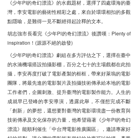
《少年PI的奇幻漂流》的水戲題材，選擇了四處環海的臺
灣，李安電影的藝術性精彩之處，來自於環環相扣的多觀
點隱喻，是難得一見不斷經得起詮釋的文本。
胡志強市長看完《少年PI的奇幻漂流》後讚嘆：Plenty of
inspiration！(源源不絕的啟發)
《少年PI的奇幻漂流》劇組在多方評估之下，選擇在臺中
的水湳機場搭設拍攝影棚，百分之七十的主場戲都在此拍
攝，李安再度打破了電影產製的框框，帶來好萊塢的電影
團隊，將最先進的電影製片及拍攝技術傳承給本地的電影
工作者們，企圖刺激、提升臺灣的電影製作能力。人生的
成就早已登峰的李安導演，透露此舉，不僅想完成不斷
「創新」的夢想，還想要對臺灣的電影環境盡一份教育與
技術傳承及文化保存的力量，他希望藉著《少年PI的奇幻
漂流》能順利催生「中台灣電影推廣園區」，邀請專家好