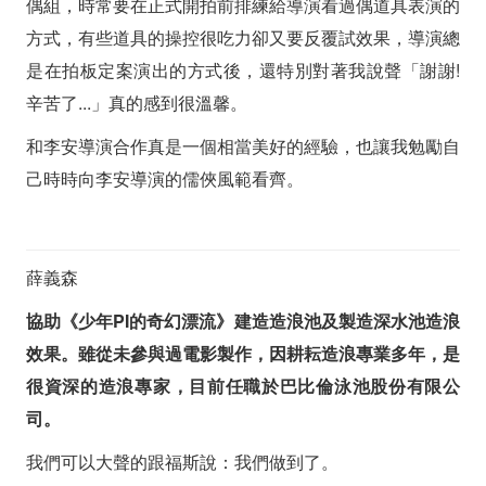
偶組，時常要在正式開拍前排練給導演看過偶道具表演的
方式，有些道具的操控很吃力卻又要反覆試效果，導演總
是在拍板定案演出的方式後，還特別對著我說聲「謝謝!
辛苦了...」真的感到很溫馨。
和李安導演合作真是一個相當美好的經驗，也讓我勉勵自
己時時向李安導演的儒俠風範看齊。
薛義森
協助《少年PI的奇幻漂流》建造造浪池及製造深水池造浪
效果。雖從未參與過電影製作，因耕耘造浪專業多年，是
很資深的造浪專家，目前任職於巴比倫泳池股份有限公
司。
我們可以大聲的跟福斯說：我們做到了。