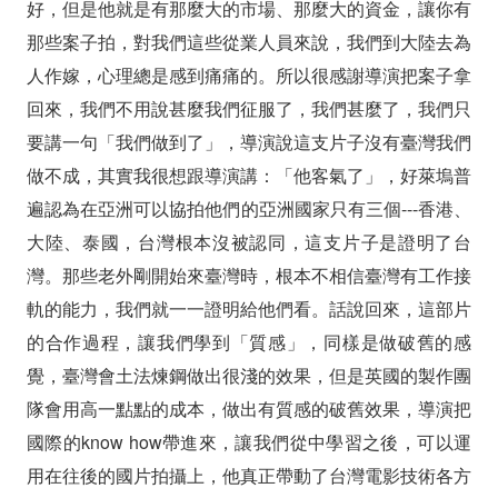
好，但是他就是有那麼大的市場、那麼大的資金，讓你有
那些案子拍，對我們這些從業人員來說，我們到大陸去為
人作嫁，心理總是感到痛痛的。所以很感謝導演把案子拿
回來，我們不用說甚麼我們征服了，我們甚麼了，我們只
要講一句「我們做到了」，導演說這支片子沒有臺灣我們
做不成，其實我很想跟導演講：「他客氣了」，好萊塢普
遍認為在亞洲可以協拍他們的亞洲國家只有三個---香港、
大陸、泰國，台灣根本沒被認同，這支片子是證明了台
灣。那些老外剛開始來臺灣時，根本不相信臺灣有工作接
軌的能力，我們就一一證明給他們看。話說回來，這部片
的合作過程，讓我們學到「質感」，同樣是做破舊的感
覺，臺灣會土法煉鋼做出很淺的效果，但是英國的製作團
隊會用高一點點的成本，做出有質感的破舊效果，導演把
國際的know how帶進來，讓我們從中學習之後，可以運
用在往後的國片拍攝上，他真正帶動了台灣電影技術各方