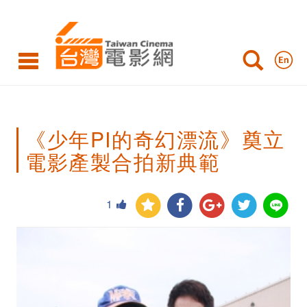
《少
年
PI
的
奇
《少年PI的奇幻漂流》奠立
幻
電影產製合拍新典範
漂
流》
1
奠
立
電
影