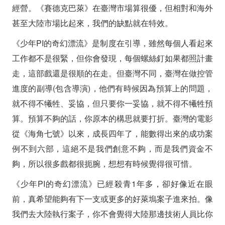
經營。《賽德克巴萊》在臺灣市場算很優，但相對和海外
甚至大陸市場比起來，我們的缺點就在特效。
《少年PI的奇幻漂流》是制度在引導，雖然每個人看起來
工作都不是很緊，但你會發現，每個螺絲釘如果都照計畫
走，這部戲還是很順的在走。但臺灣不同，臺灣在做控管
進度的副導(包含導演)，他們有時候因為預算上的問題，
就不得不犧牲、妥協，但只要你一妥協，就不得不犧牲預
算。預算不夠的話，你原本的構思就要打折。臺灣的電影
從《海角七號》以來，成長四年了，能數得出來的成功案
例不到六部，這絕不是我們創意不夠，而是我們資金不
夠，所以很多戲都很扼腕，想想有時候覺得很可惜。
《少年PI的奇幻漂流》已經殺青1年多，卻好像近在眼
前，真希望能夠有下一支或更多的好萊塢案子進來拍。像
我們去大陸執行案子，你不會覺得大陸那邊技術人員比你