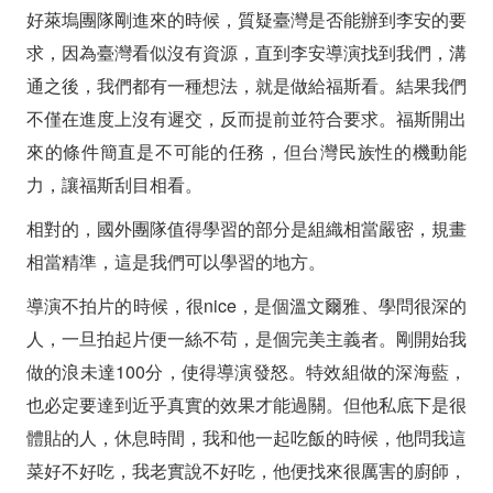
好萊塢團隊剛進來的時候，質疑臺灣是否能辦到李安的要
求，因為臺灣看似沒有資源，直到李安導演找到我們，溝
通之後，我們都有一種想法，就是做給福斯看。結果我們
不僅在進度上沒有遲交，反而提前並符合要求。福斯開出
來的條件簡直是不可能的任務，但台灣民族性的機動能
力，讓福斯刮目相看。
相對的，國外團隊值得學習的部分是組織相當嚴密，規畫
相當精準，這是我們可以學習的地方。
導演不拍片的時候，很nice，是個溫文爾雅、學問很深的
人，一旦拍起片便一絲不苟，是個完美主義者。剛開始我
做的浪未達100分，使得導演發怒。特效組做的深海藍，
也必定要達到近乎真實的效果才能過關。但他私底下是很
體貼的人，休息時間，我和他一起吃飯的時候，他問我這
菜好不好吃，我老實說不好吃，他便找來很厲害的廚師，