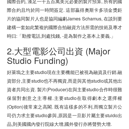
國際合約, 湊足一千五百萬美元必要的製片預算, 所有的國
際合約且均於同一時間簽定. 這部贏得奧斯卡多項金獎鉅
片的協同製片人也是協同編劇James Schamus, 在談到要
建構一套如此繁複的國際合拍融資方法所需的技術及專才
時曰:「勤撥電話,到處找錢, -是為製作之基本上要義.」
2.大型電影公司出資 (Major
Studio Funding)
好萊塢之主要studio現在主要機能已被視為融資及行銷.融
資部分,主要studio也不再獨資,而是與其他studio或其他出
資者共同出資. 製片(Producer)在與主要studio合作時很難
保留對創意之主導權.主要studio在取得劇本之選擇權
(Option)後常束之高閣. 既有這樣多的不利,而獨立製片公
司仍力求主要studio參與,原因是一旦影片屬主要stuido出
品,則美國國內發行院線大增,國外發行亦將聲勢大增.