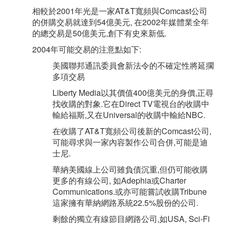
相較於2001年光是一家AT&T寬頻與Comcast公司
的併購交易就達到54億美元, 在2002年媒體業全年
的總交易是50億美元,創下有史來新低.
2004年可能交易的注意點如下:
美國聯邦通訊委員會新法令的不確定性將延擱
多項交易
Liberty Media以其價值400億美元的身價,正尋
找收購的對象.它在Direct TV電視台的收購中
輸給福斯,又在Universal的收購中輸給NBC.
在收購了AT&T寬頻公司後新的Comcast公司,
可能尋求與一家內容製作公司合併,可能是迪
士尼.
華納美國線上公司雖負債沉重,但仍可能收購
更多的有線公司, 如Adephia或Charter
Communications.或亦可能嘗試收購Tribune
這家擁有華納網路系統22.5%股份的公司.
剩餘的獨立有線節目網路公司,如USA, Sci-Fi