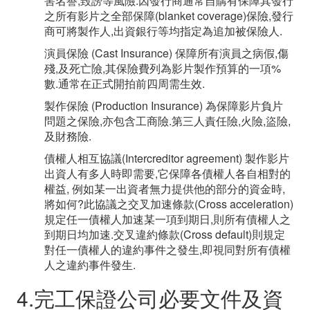
害名譽,毀謗等風險.因發行商通常自購有保障其發行
之所有影片之全部保障(blanket coverage)保險,發行
商可將製作人,出資銀行等均指定為追加被保險人.
演員保險 (Cast Insurance) 保障所有演員之病假,傷
殘,及死亡險,其保險費列為影片製作預算的一項%
數.通常在正式開拍前四周需生效.
製作保險 (Production Insurance) 為保障影片負片
問題之保險,亦包含工商險.第三人責任險,火險,盜險,
及財務險.
債權人相互協議(Intercreditor agreement) 製作影片
出資人有多人時即需要,它保障各債權人各自相對的
權益, 例如某一出資者無力提供他的部分的資金時,
將如何?此協議之交叉加速條款(Cross acceleration)
規定任一債權人加速某一項到期日,則所有債權人之
到期日均加速.交叉違約條款(Cross default)則規定
對任一債權人的違約事件之發生,即視同對所有債權
人之違約事件發生.
4.完工保證公司必要文件及資