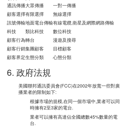
通訊傳播
大眾傳播
一對一傳播
顧客選擇
有限選擇
無線選擇
訊號傳輸
地面電台傳輸
有線電纜,衛星及網際網路傳輸
科技
類比科技
數位科技
顧客行為
轉台
漫遊及搜尋
顧客行銷
集團顧客
目標顧客
顧客界定
生態分類
心態分類
6. 政府法規
美國聯邦通訊委員會(FCC)在2002年放寬一些對廣
播業者的限制如下:
根據市場的規模,在同一個市場中,業者可以同
時擁有2至3家的電台.
業者可以擁有高達佔全國總數45%數量的電
台.