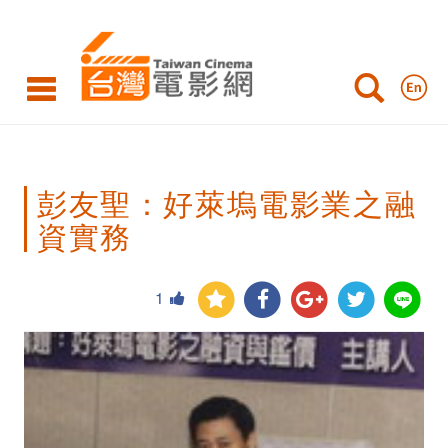
彭
友
聖：
好
萊
彭友聖：好萊塢電影業之融
塢
資實務
電
影
1
業
之
融
資