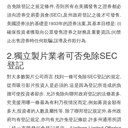
合免除登記之規定條件,否則所有在美國發售之證券都必
須向證券交易委員會(SEC),及州政府登記之後才可發售.
美國證券法的基礎是1933年的證券法案,其基本目標是: (i)
確保投資者獲取向公眾發售證券之財務及重要資訊;(ii)禁
止出售證券時任何欺騙,誤導及作欺行為.
2.獨立製片業者可否免除SEC
登記
對大多數製片公司而言.找到一條可免除SEC登記的規定,
從而吸引影片投資人是必須的.這是因為登記所造成的負
擔可使投資者卻步. 允許免除向聯邦政府登記的法條甚多.
究竟援用哪一條最為有利乃視情況而定,例如募資金額有
多大,投資者的人數及屬性等. 除了聯邦登記規定外,各州政
府均有登記規定,亦均有允許免登記條款.許多州通用所謂
「統一有限發行免登記規定」(Uniform Limited Offering