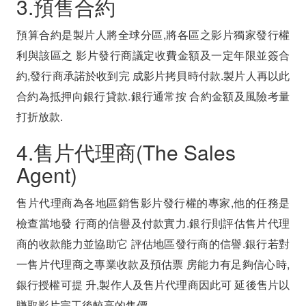
3.預售合約
預算合約是製片人將全球分區,將各區之影片獨家發行權
利與該區之 影片發行商議定收費金額及一定年限並簽合
約,發行商承諾於收到完 成影片拷貝時付款.製片人再以此
合約為抵押向銀行貸款.銀行通常按 合約金額及風險考量
打折放款.
4.售片代理商(The Sales
Agent)
售片代理商為各地區銷售影片發行權的專家,他的任務是
檢查當地發 行商的信譽及付款實力.銀行則評估售片代理
商的收款能力並協助它 評估地區發行商的信譽.銀行若對
一售片代理商之專業收款及預估票 房能力有足夠信心時,
銀行授權可提 升,製作人及售片代理商因此可 延後售片以
賺取影片完工後較高的售價.