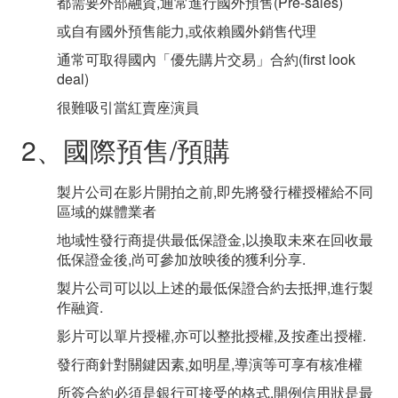
都需要外部融資,通常進行國外預售(Pre-sales)
或自有國外預售能力,或依賴國外銷售代理
通常可取得國內「優先購片交易」合約(first look
deal)
很難吸引當紅賣座演員
2、國際預售/預購
製片公司在影片開拍之前,即先將發行權授權給不同
區域的媒體業者
地域性發行商提供最低保證金,以換取未來在回收最
低保證金後,尚可參加放映後的獲利分享.
製片公司可以以上述的最低保證合約去抵押,進行製
作融資.
影片可以單片授權,亦可以整批授權,及按產出授權.
發行商針對關鍵因素,如明星,導演等可享有核准權
所簽合約必須是銀行可接受的格式,開例信用狀是最