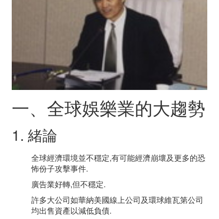
實
務
一、全球娛樂業的大趨勢
1. 緒論
全球經濟環境並不穩定,有可能經濟崩壞及更多的恐
怖份子攻擊事件.
廣告業好轉,但不穩定.
許多大公司如華納美國線上公司及環球維瓦第公司
均出售資產以減低負債.