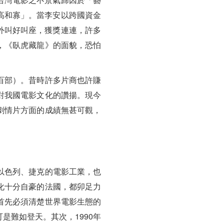
高和寡」。當李安以跨國資金
外叫好叫座，獲獎連連，許多
，《臥虎藏龍》的面貌，恐怕
百部）。昔時許多片商也許賺
對我國電影文化的讚揚。現今
劇情片方面的成績無甚可觀，
以色列、捷克的電影工業，也
化十分自豪的法國，都卯足力
首先必須清楚世界電影生態的
是難如登天。其次，1990年