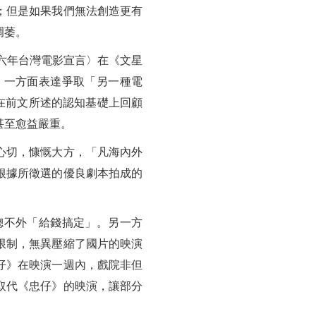
；但是如果我們無法創造更有
凋萎。
十六年台灣電影宣言〉在《文星
，一方面表達爭取「另一種電
在前文所述的認知基礎上回顧
甚至愈益嚴重。
心切，慷慨大方，「凡海內外
根據所徵選的優良劇本拍成的
總不外「給錢搞定」。另一方
限制，無異壓縮了國片的映演
仔》在映演一週內，戲院非但
取代《忠仔》的映演，讓部分