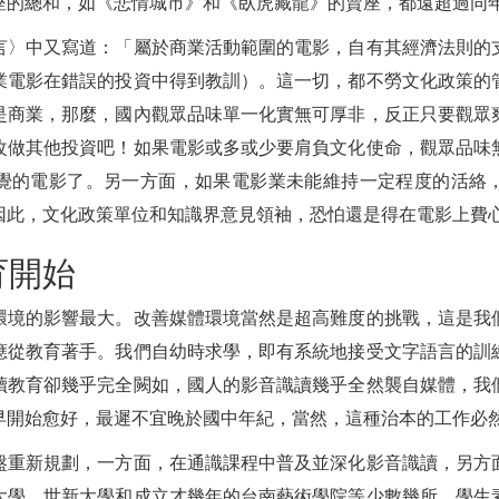
座的總和，如《悲情城市》和《臥虎藏龍》的賣座，都遠超過同
言〉中又寫道：「屬於商業活動範圍的電影，自有其經濟法則的
業電影在錯誤的投資中得到教訓）。這一切，都不勞文化政策的
是商業，那麼，國內觀眾品味單一化實無可厚非，反正只要觀眾
改做其他投資吧！如果電影或多或少要肩負文化使命，觀眾品味
覺的電影了。另一方面，如果電影業未能維持一定程度的活絡
因此，文化政策單位和知識界意見領袖，恐怕還是得在電影上費
育開始
環境的影響最大。改善媒體環境當然是超高難度的挑戰，這是我
應從教育著手。我們自幼時求學，即有系統地接受文字語言的訓
讀教育卻幾乎完全闕如，國人的影音識讀幾乎全然襲自媒體，我
早開始愈好，最遲不宜晚於國中年紀，當然，這種治本的工作必
盤重新規劃，一方面，在通識課程中普及並深化影音識讀，另方
大學、世新大學和成立才幾年的台南藝術學院等少數幾所，學生