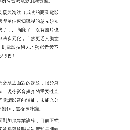
年所有台灣電影的總賣座。
支援與淘汰（成功的商業電影
管理單位或知識界的意見領袖
爽了，片商賺了，沒有國片也
無法多元化，自然更乏人願意
，則電影技術人才勢必青黃不
心思吧！
們必須去面對的課題，限於篇
練，現今影音媒介的重要性直
們閱讀影音的潛能，未能充分
然艱鉅，需從長計議。
面則加強專業訓練，目前正式
素質受限於聯考制度和長期較