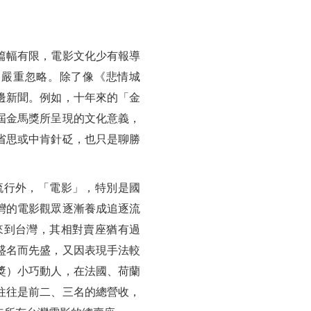
篇幅有限，電影文化少有報導
被嚴重忽略。除了像《悲情城
邊新聞。例如，十年來的「金
屆金馬獎所呈現的文化意義，
省思或中肯針砭，也只是聊勝
流行外，「電影」，特別是國
灣的電影觀眾逐漸養成追逐流
來到台灣，其相對賣座猶有過
盛名而先盛，又因表現手法較
獎）小巧動人，在法國、荷蘭
往往是前二、三名的總營收，