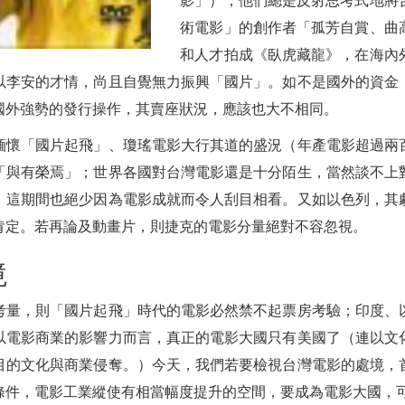
術電影」的創作者「孤芳自賞、曲
和人才拍成《臥虎藏龍》，在海內
以李安的才情，尚且自覺無力振興「國片」。如不是國外的資金
國外強勢的發行操作，其賣座狀況，應該也大不相同。
緬懷「國片起飛」、瓊瑤電影大行其道的盛況（年產電影超過兩
「與有榮焉」；世界各國對台灣電影還是十分陌生，當然談不上
，這期間也絕少因為電影成就而令人刮目相看。又如以色列，其
肯定。若再論及動畫片，則捷克的電影分量絕對不容忽視。
境
考量，則「國片起飛」時代的電影必然禁不起票房考驗；印度、
以電影商業的影響力而言，真正的電影大國只有美國了（連以文
目的文化與商業侵奪。）今天，我們若要檢視台灣電影的處境，
件，電影工業縱使有相當幅度提升的空間，要成為電影大國，可