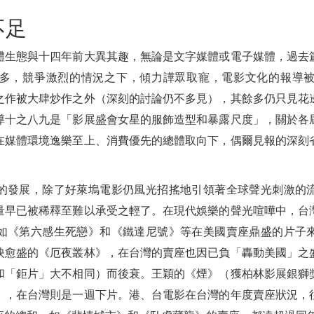
不足
體生態與十四年前大異其趣，無論是文字媒體或電子媒體，過去
多，競爭激烈的情況之下，傾力譁眾取寵，電影文化的報導
之作被大肆炒作之外（深刻的討論仍不多見），其餘多仍只見花
導十之八九是「影展盛會女星的服飾造型和暴露尺度」，關於各
在媒體環境逸樂至上、消費優先的總體取向下，偶爾見報的深刻
的發展，除了好萊塢電影仍風光招搖地引領著全球聲光刺激的
量早已被稀釋至難以承受之輕了。在現代娛樂的聲光喧嘩中，台
如《第六感生死戀》和《鐵達尼號》等在美國賣座鼎盛的片子
映愈盛的《厄夜叢林》，在台灣的賣座也因已負「轟動美國」之
和「鉅片」大不相同）而後衰。王穎的《煙》（獲柏林影展銀獅
），在台灣則是一週下片。港、台電影在台灣的年度賣座狀況，