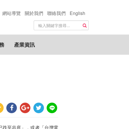
網站導覽
關於我們
聯絡我們
English
站
搜尋
內
搜
尋
務
產業資訊
關
鍵
字
已跌至谷底」，或者「台灣電