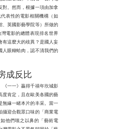
反對。然而，根據一項由加拿
化代表性的電影相關機構（如
館、英國影藝學院等）所做的
，台灣電影的總體表現排名世界
會有這麼大的歧異？是國人妄
國人眼糊蛤肉，認不清我們的
房成反比
」《一一》贏得千禧年坎城影
高度肯定，且在歐美各國的藝
是無緣一睹本片的丰采。當一
拍攝迎合觀眾口味的「商業電
不如他們嗤之以鼻的「藝術電
台灣電影之不景氣歸因於「藝