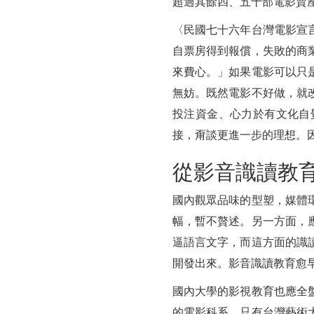
超過其餘四、五十部電影賣
〈民國七十六年台灣電影宣
自票房得到報償，失敗的商
來費心。」如果電影可以只
無妨。既然電影不好做，就
投注資金、心力於有文化自
接，甭談更進一步的理想。
從影音識讀教
國內觀眾品味的型塑，媒體
幅，暫不贅述。另一方面，
逼語言文字，而這方面的識
開發出來。影音識讀教育愈
國內大學的影視教育也應全
的電影科系，只有台灣藝術