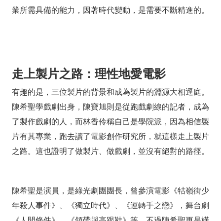
與
業所需具備的能力，因著時代變動，是需要不斷精進的。
時
俱
進
走上製片之路：理性地愛電影
有趣的是，三位製片的背景和成為製片的淵源大相逕庭。
陳希聖學戲劇出身，陳寶旭則是從跑戲劇線的記者，成為
了製作戲劇的人，而林香伶稱自己是學院派，因為相信製
片有其專業，跑去讀了電影創作研究所，就這樣走上製片
之路。這也證明了做製片、做戲劇，並沒有絕對的路徑。
陳希聖是演員，是綠光劇團團長，曾參演電影《牯嶺街少
年殺人事件》、《獨立時代》、《運轉手之戀》，舞台劇
《人間條件》、《領帶與高跟鞋》等。不過陳希聖更是橫