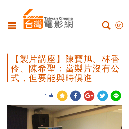
【製
片
講
座】
陳
【製片講座】陳寶旭、林香
寶
伶、陳希聖：當製片沒有公
旭、
式，但要能與時俱進
林
香
1
伶、
陳
希