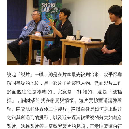
聖：
當
製
片
沒
有
說起「製片」一職，總是在片頭最先被列出來、幾乎跟導
公
演同等級的地位，是一部片子的靈魂人物。然而製片工作
式，
的面貌往往是模糊的，究竟是「打雜的」還是「總指
但
揮」，關鍵或許就在格局與情懷。短片實驗室邀請陳希
要
聖、陳寶旭和林香伶三位製片，談談自身是如何走上製片
之路與所遇到的挑戰，以及近來逐漸被重視的分支如創意
能
製片、法務製片等；新型態製片的興起，正意味著這份行