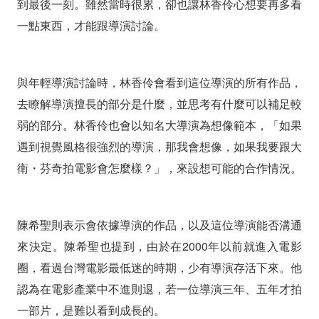
到最後一刻。雖然當時很累，卻也讓林香伶心想要再多看
一點東西，才能跟導演討論。
與年輕導演討論時，林香伶會看到這位導演的所有作品，
去瞭解導演擅長的部分是什麼，並思考有什麼可以補足較
弱的部分。林香伶也會以知名大導演為想像範本，「如果
遇到視覺風格很強烈的導演，那我會想像，如果我要跟大
衛・芬奇拍電影會怎麼樣？」，來設想可能的合作情況。
陳希聖則表示會依據導演的作品，以及這位導演能否溝通
來決定。陳希聖也提到，由於在2000年以前就進入電影
圈，看過台灣電影最低迷的時期，少有導演存活下來。他
認為在電影產業中不進則退，若一位導演三年、五年才拍
一部片，是難以看到成長的。