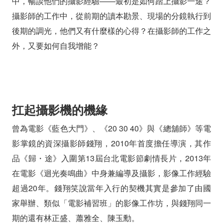
中，暢談他們的攝影經驗——最初是如何踏上攝影一途？
攝影師的工作中，從前期的讀本勘景、現場的分鏡執行到
後期的調光，他們又有什麼樣的心得？在攝影師的工作之
外，又要如何自我增能？
扛起攝影機的機緣
曾為電影《藍色大門》、《20 30 40》與《總舖師》等電
影掌鏡的資深攝影師錢翔，2010年首度擔任導演，其作
品《歸・途》入圍第13屆台北電影節劇情長片，2013年
在電影《迴光奏鳴曲》中身兼編導及攝影，影像工作經驗
超過20年。錢翔笑說當年入行的契機其實是參加了由國
家舉辦、類似「電影補習班」的影像工作坊，與錢翔同一
期的還有林正盛、蕭雅全、陳玉勳。