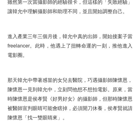
雖然第一次當攝影師的經驗很卡，但這樣的「失敗經驗」
讓韓允中理解攝影師和助理不同，並且開始調整自己。
進入產業三年三個月後，韓允中真的出師，開始接案子當
freelancer。此時，他遇上了扭轉命運的一刻，推他進入
電影圈。
那天韓允中帶著感冒的女兒去醫院，巧遇攝影師陳懷恩，
陳懷恩一見到韓允中，立刻問他想不想拍電影。原來，當
時陳懷恩是侯孝賢《好男好女》的攝影師，但那時陳懷恩
被醫師宣判眼睛可能會瞎掉，必須開刀休養，侯孝賢就請
陳懷恩「找一雙眼睛來」。