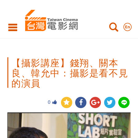
【攝
影
講
座】
錢
【攝影講座】錢翔、關本
翔、
良、韓允中：攝影是看不見
關
的演員
本
良、
0
韓
允
中：