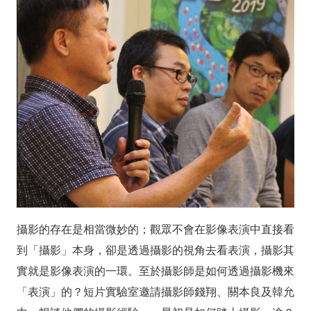
攝
影
是
看
不
見
的
演
攝影的存在是相當微妙的；觀眾不會在影像表演中直接看
員
到「攝影」本身，卻是透過攝影的視角去看表演，攝影其
實就是影像表演的一環。至於攝影師是如何透過攝影機來
「表演」的？短片實驗室邀請攝影師錢翔、關本良及韓允