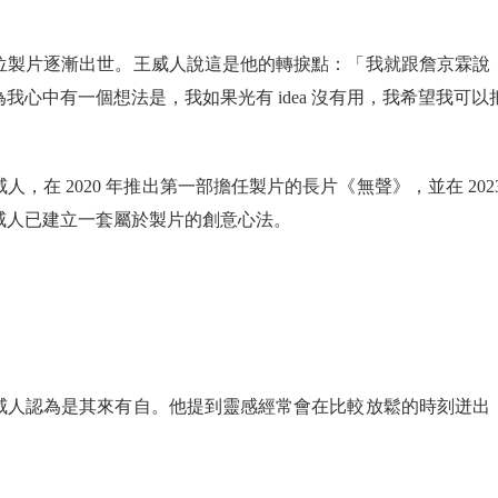
位製片逐漸出世。王威人說這是他的轉捩點：「我就跟詹京霖說
我心中有一個想法是，我如果光有 idea 沒有用，我希望我可
，在 2020 年推出第一部擔任製片的長片《無聲》，並在 20
威人已建立一套屬於製片的創意心法。
威人認為是其來有自。他提到靈感經常會在比較放鬆的時刻迸出