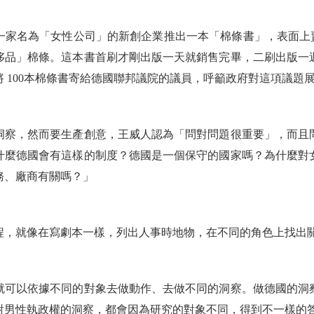
家名為「女性公司」的新創企業推出一本「棉條書」，表面上賣
侈品」棉條。這本書首刷才剛出版一天就銷售完畢，二刷出版一
 100本棉條書寄給德國聯邦議院的議員，呼籲政府對這項議題
洞察，然而要生產創意，王威人認為「問對問題很重要」，而且
什麼德國會有這樣的制度？德國是一個保守的國家嗎？為什麼對
務、廠商有關嗎？」
程，就像在寫劇本一樣，列出人事時地物，在不同的角色上找出
就可以依據不同的對象去做動作、去做不同的洞察。做德國的洞
對男性執政權的洞察，都會因為研究的對象不同，得到不一樣的