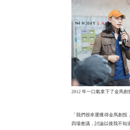
點，
就
能
透
過
創
意
解
2012 年一口氣拿下了金
決
問
「我們很幸運獲得金馬創投
題
四場會議，討論以後我不知