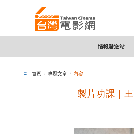
製
跳
到
片
主
功
要
內
課
容
情報發送站
｜
王
威
:::
首頁
專題文章
內容
人：
製片功課｜
找
到
施
力