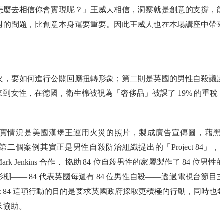
怎麼去相信你會實現呢？」王威人相信，洞察就是創意的支撐，
對的問題，比創意本身還要重要。因此王威人也在本場講座中帶
火，要如何進行公關回應扭轉形象；第二則是英國的男性自殺議
到女性，在德國，衛生棉被視為「奢侈品」被課了 19% 的重
實情況是美國漢堡王運用火災的照片，製成廣告宣傳圖，藉
案例其實正是男性自殺防治組織提出的「Project 84」，Pro
rk Jenkins 合作， 協助 84 位自殺男性的家屬製作了 84
棚—— 84 代表英國每週有 84 位男性自殺——透過電視台節
ect 84 這項行動的目的是要求英國政府採取更積極的行動，同
求協助。