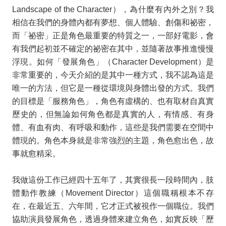
Landscape of the Character
），為什麼有內外之別？我
相信在我們的身體內都有夢想、個人體驗、創傷和祕密，
而「祕密」正是角色最重要的特質之一，一部好電影，會
有我們起初並不確定的祕密在其中，並隨著故事推進慢慢
浮現。如何「發展角色」（
Character Development
）是
非常重要的，今天介紹的是其中一種方式，我不認為這是
唯一的方法，但它是一種從環境與身體出發的方式。我們
的目標是「服務角色」，角色有虛構的、也有取材自真實
歷史的，但無論如何角色都是真實的人，有情感、有身
體、有血有肉、有呼吸和動作，這些是我們需要在空間中
體現的。角色本身就是非常強烈的主題，角色愈出色，故
事就愈精采。
我做這份工作已經四十五年了，其實很長一段時間內，肢
體動作教練（
Movement Director
）這個職稱根本不存
在，在最近五、六年間，它才正式被視作一個職位。我們
協助演員發展角色，透過身體來建立角色，如實反映「歷