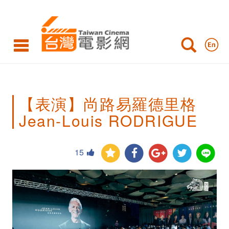
【表
演】
尚
路
易
【表演】尚路易羅德里格
羅
Jean-Louis RODRIGUE
德
里
15
格
Jean-
Louis
RODRIGUE