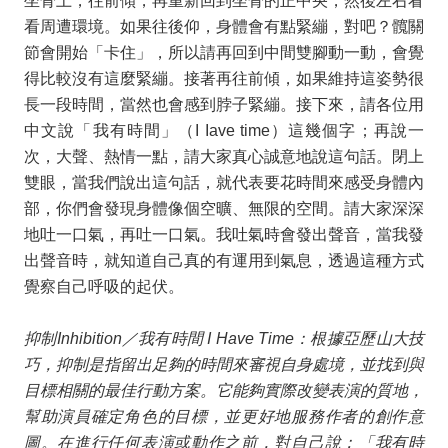
坐骨上，往前傾，再重新回到坐骨的正中央，然後左右看
看周遭環境。如果往後仰，身體會有點緊繃，對吧？髖關
節會開始「卡住」，所以請再回到中間雙腳動一動，會覺
得比較沒有這麼緊繃。接著再往前傾，如果維持這姿勢很
長一段時間，當然也會感到脖子緊繃。接下來，請各位用
中文說「我有時間」（
I Iave time
）這幾個字；再說一
次，大聲、熱情一點，請大家真心誠意地說這句話。閉上
雙眼，當我們說出這句話，就代表要花時間來感受身體內
部，你們會發現身體像個空曠、無限的空間。請大家深深
地吐一口氣，再吐一口氣。我吐氣時會發出聲音，當我發
出聲音時，就知道自己真的有運用到氣息，透過這種方式
覺察自己呼吸的起伏。
抑制
Inhibition
／我有時間
I Have Time
：根據亞歷山大技
巧，抑制是指留出足夠的時間來審視自身處境，並找到與
目標相關的最佳行動方案。它能夠實際改變表演的質地，
幫助演員確定角色的目標，並更好地服務作者的創作意
圖。在進行任何表演或動作之前，對自己說：「我有時