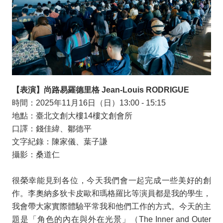
【表演】尚路易羅德里格
Jean-Louis RODRIGUE
時間：
2025
年
11
月
16
日（日）
13:00 - 15:15
地點：臺北文創大樓
14
樓文創會所
口譯：錢佳緯、鄒德平
文字紀錄：陳家儀、葉子謙
攝影：桑道仁
很榮幸能見到各位，今天我們會一起完成一些美好的創
作。李奧納多狄卡皮歐和瑪格羅比等演員都是我的學生，
我會帶大家實際體驗平常我和他們工作的方式。今天的主
題是「角色的內在與外在光景」（
The Inner and Outer