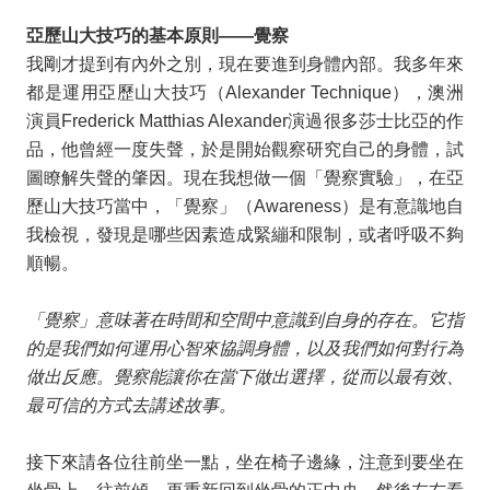
亞歷山大技巧的基本原則
——
覺察
我剛才提到有內外之別，現在要進到身體內部。我多年來
都是運用亞歷山大技巧（
Alexander Technique
），澳洲
演員
Frederick Matthias Alexander
演過很多莎士比亞的作
品，他曾經一度失聲，於是開始觀察研究自己的身體，試
圖瞭解失聲的肇因。現在我想做一個「覺察實驗」，在亞
歷山大技巧當中，「覺察」（
Awareness
）是有意識地自
我檢視，發現是哪些因素造成緊繃和限制，或者呼吸不夠
順暢。
「覺察」意味著在時間和空間中意識到自身的存在。它指
的是我們如何運用心智來協調身體，以及我們如何對行為
做出反應。覺察能讓你在當下做出選擇，從而以最有效、
最可信的方式去講述故事。
接下來請各位往前坐一點，坐在椅子邊緣，注意到要坐在