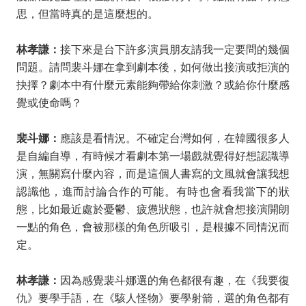
思，但當時真的是這麼想的。
林孝謙：
接下來是台下許多演員朋友請我一定要問的幾個
問題。請問裴斗娜在拿到劇本後，如何做出接演或拒演的
抉擇？劇本中有什麼元素能夠帶給你刺激？或給你什麼感
覺或使命嗎？
裴斗娜：
應該是看情況。不確定台灣如何，在韓國很多人
是自編自導，有時候才看劇本第一場戲就覺得好想認識導
演，無關寫什麼內容，而是這個人書寫的文風就會讓我想
認識他，進而討論合作的可能。有時也會看我當下的狀
態，比如最近處於憂鬱、疲憊狀態，也許就會想接演開朗
一點的角色，會被那樣的角色所吸引，是根據不同情況而
定。
林孝謙：
因為感覺裴斗娜選的角色都很有趣，在《我要復
仇》要學手語，在《駭人怪物》要學射箭，選的角色都有