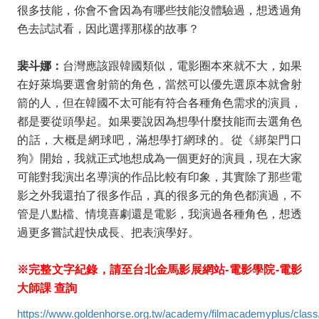
很多技能，你會不會因為有哪些技能沒體驗過，想透過角
色去試試看，因此選擇那樣的故事？
裴斗娜：
台灣應該跟韓國類似，電影圈本來就不大，如果
在好萊塢要選會射箭的角色，當然可以優先選原本就會射
箭的人，但在韓國不太可能有符合各種角色需求的演員，
都是要從頭學起。如果要說因為想學什麼技能而去選角色
的話，大概是網球吧，滿想學打網球的。從《綁架門口
狗》開始，我就正式地想成為一個更好的演員，現在大家
可能對我演出名導演的作品比較有印象，其實除了那些電
影之外我還拍了很多作品，真的很多元的角色都演過，不
管是八點檔、情境喜劇還是電影，我演過各種角色，想透
過更多嘗試趕快成長、把表演學好。
※完整文字紀錄，請至台北金馬影展網站
-
電影學院
-
電影
大師課 查詢
https://www.goldenhorse.org.tw/academy/filmacademyplus/class/