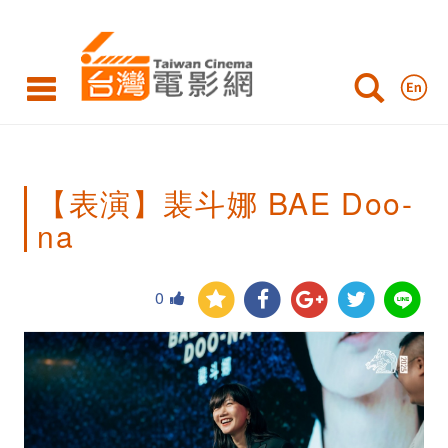
【表
演】
裴
斗
娜
【表演】裴斗娜 BAE Doo-
BAE
na
Doo-
na
0