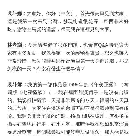
裴斗娜：
大家好、你好（中文）。首先很高興見到大家，
這是我第一次來到台灣，發現街道很乾淨、東西非常好
吃，謝謝金馬獎的邀請，很高興在這裡見到大家。
林孝謙：
今天我準備了很多問題，也會有
Q&A
時間讓大
家有更多互動。我覺得第一次的經驗很寶貴，想必也讓人
非常珍惜，想先問裴斗娜作為演員第一天踏進片場，那是
怎樣的一天？有沒有發生什麼事情？
裴斗娜：
我的第一部作品是
1999
年的《午夜冤靈》（韓
國版《七夜怪談》），我在裡面飾演貞子，是沒有台詞
的。我記得拍攝第一天是非常寒冷的冬天，韓國的冬天真
的非常冷，大家住在溫暖的台灣可能不是很清楚到底有多
冷。我穿著非常單薄的洋裝，拍攝地點在坡州，有很多拍
攝要在雪地裡行走、在水裡泡，那時候我在想如果當演員
要這麼刻苦，這個職業我可能沒辦法做很久。那大概是我