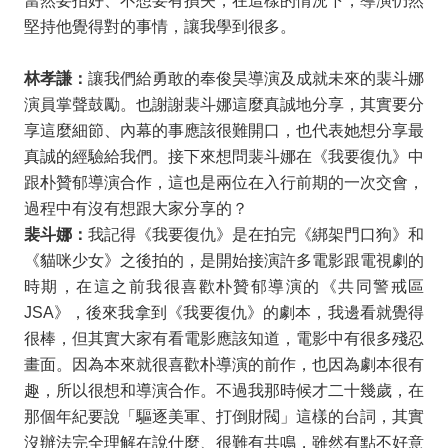
當然要拍好、不想要有損失，在這樣的情況下，導演仍然
堅持他覺得對的事情，讓我學到很多。
林孝謙：
讓我們給勇敢的奉俊昊導演及成就未來的裴斗娜
演員掌聲鼓勵。也謝謝裴斗娜這麼真誠地分享，其實要分
享這麼細節、內幕的事應該很難開口，也代表她想分享最
真誠的經驗給我們。接下來想問裴斗娜在《我要復仇》中
跟朴贊郁導演合作，這也是兩位在入行前期的一次交會，
過程中有沒有想跟大家分享的？
裴斗娜：
我記得《我要復仇》是在拍完《綁架門口狗》和
《貓咪少女》之後拍的，是開始接演許多電影跟電視劇的
時期，在這之前我很喜歡朴贊郁導演的《共同警戒區
JSA
》，後來我拿到《我要復仇》的劇本，我邊看就覺得
很棒，但其實大家有看電影應該知道，電影中有很多殘忍
畫面。因為本來就很喜歡朴導演的前作，也因為劇本很有
趣，所以很想和導演合作。不過我那時候才二十幾歲，在
那個年紀要說「驅逐美軍、打倒財閥」這樣的台詞，其實
沒辦法完全理解在說什麼、很難有共鳴，雖然有點不好意