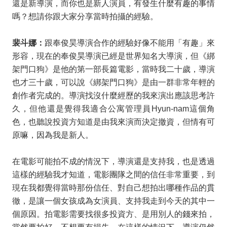
還是新導演，而你也是新人演員，有發生什麼有趣的事情
嗎？想請你跟大家分享當時拍攝的經驗。
裴斗娜：
跟奉俊昊導演合作的經驗好像不能用「有趣」來
形容，現在的奉俊昊導演已經是世界知名大導演，但《綁
架門口狗》是他的第一部長篇電影，當時我二十歲，導演
也才三十歲，可以說《綁架門口狗》是由一群非常年輕的
創作者完成的。導演找沒什麼經歷的我來演出應該思考許
久，但他還是覺得我適合公寓管理員
Hyun-nam
這個角
色，也聽說投資方知道是由我來演而決定撤資，但情有可
原嘛，因為我是新人。
在電影可能拍不成的情況下，導演還是支持我，也是透過
這樣的經驗我才知道，電影團隊之間的信任非常重要，到
現在我都覺得當時那份信任、對自己想拍出哪種作品的貫
徹，是讓一個女孩成為女演員、支持我走到今天的其中一
個原因。拍電影需要找很多投資方、是用別人的錢來拍，