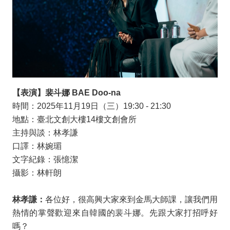
【表演】裴斗娜
BAE Doo-na
時間：
2025
年
11
月
19
日（三）
19:30 - 21:30
地點：臺北文創大樓
14
樓文創會所
主持與談：林孝謙
口譯：林婉瑂
文字紀錄：張憶潔
攝影：林軒朗
林孝謙：
各位好，很高興大家來到金馬大師課，讓我們用
熱情的掌聲歡迎來自韓國的裴斗娜。先跟大家打招呼好
嗎？