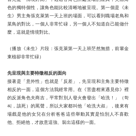
⾊的獨特個性，讓角色能比較清晰地被呈現。第一個是《未
生》男主角張克萊第一天上班的場面，可以看到職場老鳥和
菜鳥的對比，一個人非常忙碌，另一個人不知道自己能做什
麼，這就是情境對比。
（播放《未生》片段：張克萊第一天上班茫然無措，前輩金
東植卻非常忙碌）
先呈現與主要特徵相反的⾯向
接著是「意外性」也就是「反差」，先呈現和主角主要特徵
相反的一面，這個方法我經常用。在《苦盡柑來遇見你》裡
的反派角色夫商吉，平常對別人發火會發出「哈洗！」（
학
씨
，該死）的罵聲，所以大家都叫他「哈洗大叔」，後來有
場戲是他的女兒在分析爸爸這些舉動其實是怕別人不喜歡
他、拒絕他，才故意逞強、裝出這樣的一面
。