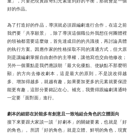
重」，只要把現實跟奇幻元素達到好的平衡，那就會是一個
好的作品。
為了打造好的作品，導演就必須跟編劇進行合作，在這之前
我們要「共享願景」，除了導演這個職位外我想任何團體裡
的領袖都需要這麼做，首先達成目的的共識後，再討論具體
的執行方案。因應作家的性格採取不同的溝通⽅式，但大原
則是讓編劇掌握自由創作的主導權，讓他寫也交由他修改；
另外一個重點是我們應該朝「最大化優點、使缺點不那麼明
顯」的方向去修改劇本，這是最大的原則，不是說改得越
多、增加得越多，就越有趣，如果要加更多的元素就要保證
能更有趣，這部分要銘記在心。補充，我覺得跟編劇溝通時
一定要「面對面」進行。
劇本的細節在於能多有創意且⼀致地組合⾓⾊的立體⾯向
接下來要跟大家談一談「好劇本」的關鍵要素，也就是「好
的角色」。所謂「好的角色」就是立體、鮮明的角色，現實