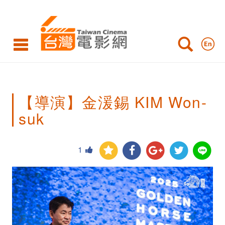
【導
演】
金
湲
錫
【導演】金湲錫 KIM Won-
KIM
suk
Won-
suk
1