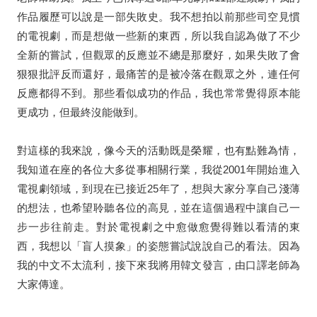
作品履歷可以說是一部失敗史。我不想拍以前那些司空見慣
的電視劇，而是想做一些新的東西，所以我自認為做了不少
全新的嘗試，但觀眾的反應並不總是那麼好，如果失敗了會
狠狠批評反而還好，最痛苦的是被冷落在觀眾之外，連任何
反應都得不到。那些看似成功的作品，我也常常覺得原本能
更成功，但最終沒能做到。
對這樣的我來說，像今天的活動既是榮耀，也有點難為情，
我知道在座的各位大多從事相關行業，我從
2001
年開始進入
電視劇領域，到現在已接近
25
年了，想與大家分享自己淺薄
的想法，也希望聆聽各位的高見，並在這個過程中讓自己一
步一步往前走。對於電視劇之中愈做愈覺得難以看清的東
西，我想以「盲人摸象」的姿態嘗試說說自己的看法。因為
我的中文不太流利，接下來我將用韓文發言，由口譯老師為
大家傳達。