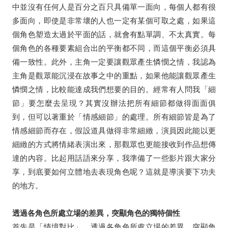
中並沒有任何人是百分之百只具備單⼀⾯向，每個人都有很
多面向，即使是非常壞的人也一定有某個可取之處，如果這
個角色塑造太過於平面的話，就會有點單調、不太真實。每
個⾓⾊的各種要素組合出的平衡都不同，⽽這個平衡必須具
備⼀致性。此外，主角一定要讓觀眾產生憐憫之情，我認為
主角是觀眾能沉浸在故事之中的重點，如果他能讓觀眾產生
憐憫之情，比較能達成我們想要的目的。經常有人問我「細
節」要怎麼去呈現？其實沒辦法把所有細節都做得面面俱
到，但可以著重於「情感細節」的處理。所有細節皆是為了
情感細節而存在，假設道具做得非常細緻，演員因此能以更
細緻的⽅式將情緒表演出來，那觀眾也更能接收到作品想傳
達的內容。比起用話語來分享，我準備了一些影片跟大家分
享，到底要如何立體地去表現角色呢？這就是導演要下功夫
的地方。
透過各⾓⾊所處立場的差異，突顯⾓⾊的獨特個性
首先是「情境對比」，透過各⾓⾊所處立場的差異，突顯⾓