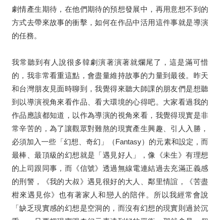
劇情產生期待，在他們期待的預想發展中，再用意想不到的
方式去帶來故事的衝擊，如何在作品中活用這件事就是導演
的任務。
我常聽到有人說很多韓劇演著演著就爛尾了，這是滿可惜
的，我非常看重這點，會盡量維持故事的力量到最後。昨天
和台灣朋友見面時聊到，我覺得來聽大師課的朋友們是想聽
到以導演視角來看作品、看大環境的心得吧。大家看過我的
作品應該都知道，以作為導演的視角來看，我覺得現實是非
常辛苦的，為了讓觀眾對難熬的現實產生興趣、引人入勝，
必須加入一些「幻想、奇幻」（
Fantasy
）的元素和設定，而
最棒、最頂級的幻想就是「遇見好人」，像《未生》有理想
的上司跟同事，而《信號》透過無線電連結過去充滿正義感
的刑警，《我的大叔》遇見很好的大人、鄰里情誼，《苦盡
柑來遇見你》也有著家人和戀人的陪伴。所以我經常會說
「缺乏現實感的幻想是空洞的，⽽沒有幻想的現實則過於沉