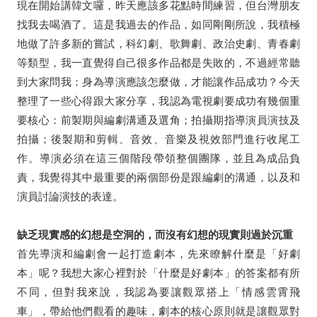
現在開始講韓文囉，昨天應該多花點時間練習，但台灣朋友
找我去喝酒了。這是我過去的作品，如同剛剛所說，我積極
地做了許多新的嘗試，科幻劇、歌舞劇、政治史劇、青春劇
等類型，我一直覺得自己很多作品都是失敗的，不過經常聽
到大家問我：身為導演應該怎麼做，才能讓作品成功？今天
整理了一些心得跟大家分享，我認為電視劇要成功有幾個重
要核心：前製期與編劇溝通及選角；拍攝期指導演員演技及
拍攝；後製期和剪輯、音效、音樂及視效部門進行收尾工
作。導演必須在這三個階段帶領整個團隊，並且為成品負
責，我覺得其中最重要的兩個部份是跟編劇的溝通，以及和
演員討論演技的表達。
缺乏現實感的幻想是空洞的，⽽沒有幻想的現實則過於沉重
首先導演和編劇會一起打造劇本，先來瞭解什麼是「好劇
本」呢？我想大家心裡對於「什麼是好劇本」的答案都有所
不同，但對我來說，我認為要讓觀眾搭上「情感雲霄飛
車」，帶給他們觀看的趣味，劇本的核心原則就是讓觀眾對