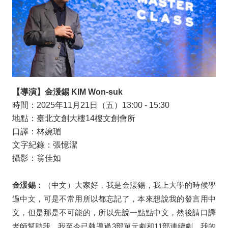
【導演】金湲錫
KIM Won-suk
時間：
2025
年
11
月
21
日（五）
13:00 - 15:30
地點：臺北文創大樓
14
樓文創會所
口譯：林婉瑂
文字紀錄：張憶潔
攝影：翁佳如
金湲錫：
（中文）大家好，我是金湲錫，我上大學的時候學
過中文，可是不常用所以都忘記了，本來想說我的發言用中
文，但是那是不可能的，所以先說一點點中文，然後請口譯
老師幫助我。我至今已執導過
3
部單元劇和
11
部連續劇，我的