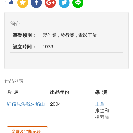
1
簡介
事業類別：
製作業 , 發行業 , 電影工業
設立時間：
1973
作品列表：
片 名
出品年份
導 演
紅孩兒決戰火焰山
2004
王童
康進和
楊奇璋
參展及得獎紀錄