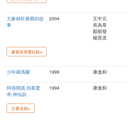
大象林旺爺爺的故
2004
王中元
事
吳為章
顏順發
楊景丞
參展及得獎紀錄
少年噶瑪蘭
1999
康進和
阿祿開講,拍案驚
1994
康進和
奇-神仙妖
主要演員