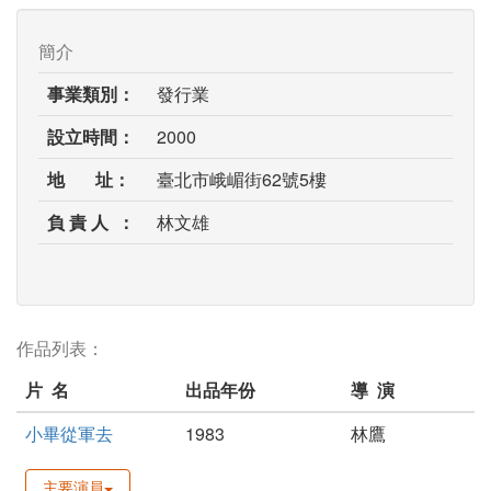
簡介
事業類別：
發行業
設立時間：
2000
地 址：
臺北市峨嵋街62號5樓
負 責 人 ：
林文雄
作品列表：
片 名
出品年份
導 演
小畢從軍去
1983
林鷹
主要演員