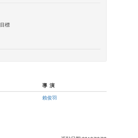
目標
導 演
賴俊羽