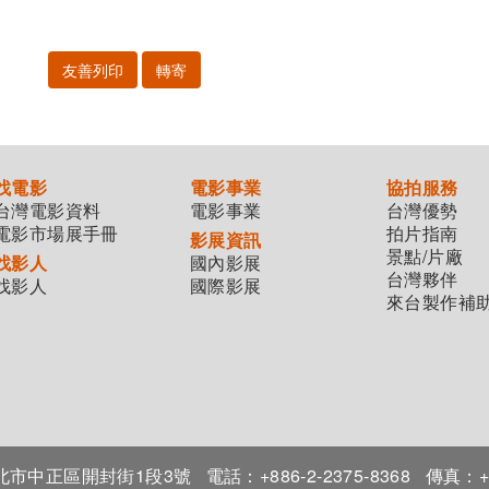
友善列印
轉寄
找電影
電影事業
協拍服務
台灣電影資料
電影事業
台灣優勢
電影市場展手冊
拍片指南
影展資訊
景點/片廠
找影人
國內影展
台灣夥伴
找影人
國際影展
來台製作補
7臺北市中正區開封街1段3號
電話：+886-2-2375-8368
傳真：+8