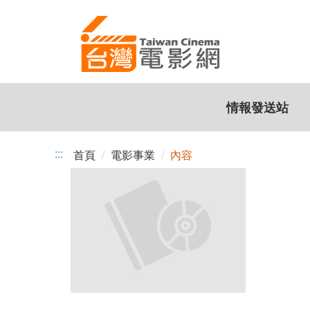
跳
到
主
要
內
容
情報發送站
:::
首頁
電影事業
內容