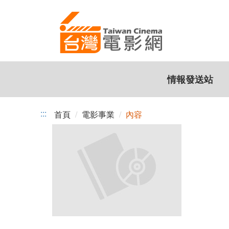
跳
到
主
要
內
容
情報發送站
:::
首頁
電影事業
內容