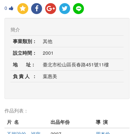
0
簡介
事業類別：
其他
設立時間：
2001
地 址：
臺北市松山區長春路451號11樓
負 責 人 ：
葉惠美
作品列表：
片 名
出品年份
導 演
不能說的．祕密
2007
周杰倫