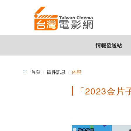
「2023
跳
到
金
主
片
要
內
子
容
情報發送站
大
賽」
徵
:::
首頁
徵件訊息
內容
件
「2023金片
開
跑
總
獎