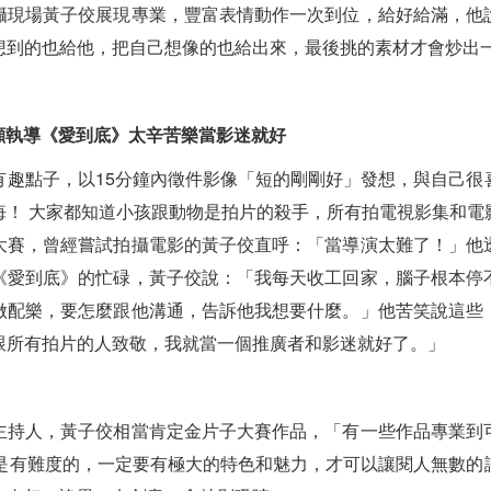
攝現場黃子佼展現專業，豐富表情動作一次到位，給好給滿，他
想到的也給他，把自己想像的也給出來，最後挑的素材才會炒出
顧執導《愛到底》太辛苦樂當影迷就好
有趣點子，以15分鐘內徵件影像「短的剛剛好」發想，與自己很
悔！ 大家都知道小孩跟動物是拍片的殺手，所有拍電視影集和電
大賽，曾經嘗試拍攝電影的黃子佼直呼：「當導演太難了！」他
《愛到底》的忙碌，黃子佼說：「我每天收工回家，腦子根本停
做配樂，要怎麼跟他溝通，告訴他我想要什麼。」他苦笑說這些
跟所有拍片的人致敬，我就當一個推廣者和影迷就好了。」
主持人，黃子佼相當肯定金片子大賽作品，「有一些作品專業到
審是有難度的，一定要有極大的特色和魅力，才可以讓閱人無數的