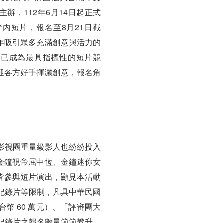
辦，112年6月14日起正式
內短片，報名至8月21日截
年吸引眾多充滿創意與活力的
現已成為最具指標性的短片競
迎各方好手揮灑創意，報名角
年影視圈重量級影人也紛紛投入
金鐘視帝屈中恆、金鐘迷你女
皆參與短片演出，顯見本活動
紀錄片等限制，凡具中華民國
幣 60 萬元）、「評審團大
年紀錄片之報名數量節節攀升，