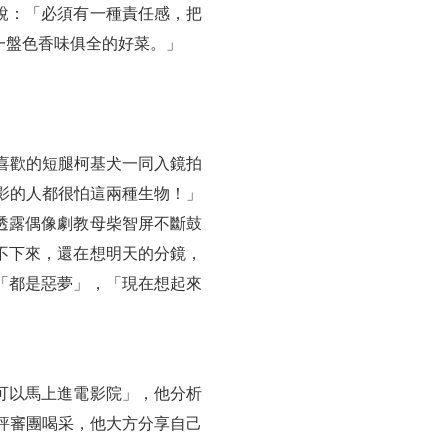
說：「必須有一種責任感，把
一盤色香味俱全的好菜。」
喜歡的短腿柯基犬一同入鏡拍
影的人都很怕這兩種生物！」
透露偶像劇教母柴智屏不斷鼓
不下來，還在想明天的分鏡，
「都是惡夢」，「現在想起來
可以馬上進電影院」，他分析
評審團喝采，他大方分享自己