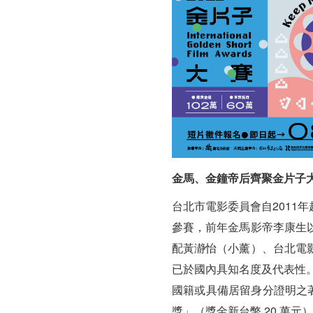
金
102
萬
金馬、金鐘帝后齊聚金片子
台北市電影委員會自2011
參賽，前年金馬影帝李康生
配黃瀞怡（小薰）、台北電
已於國內具知名度及代表性
國籍或具備居留身分證明之著
獎」（獎金新台幣 20 萬