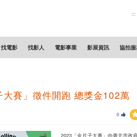
:::
找電影
找影人
電影事業
影展資訊
協拍服
子大賽」徵件開跑 總獎金102萬
0
2023「金片子大賽」由臺北市政