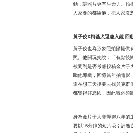
動，讓照片更有生命力。拍
人家要的都給他，把人家沒
黃子佼X柯基犬逗趣入鏡 回
黃子佼也為形象照拍攝提供
照。他開玩笑說：「有點後
被問到是否考慮投稿金片子
勵他導戲，回憶當年拍電影
還在想三天後要去找吳克群
都覺得好恐怖，因此我必須
身為金片子大賽蟬聯八年的
要以15分鐘的短片吸引評