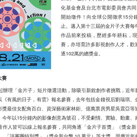
化基金會及台北市電影委員會共同主
開始徵件！向全球公開徵求15分鐘
止。邁入第十三屆的金片子大賽每
作品前來投稿，歷經多年耕耘，
賽，亦培育許多影視創作人才，歡
逐102萬的總獎金。
大賽
年起辦理「金片子」短片徵選活動，除吸引新銳創作者挑戰，近
以《有風的日子，有雲》報名參賽，去年包括金鐘視后劉瑞琪、
影獎最佳女配角百白、資深藝術家林鉅、億萬票房男星吳震亞等
。今年以15分鐘內的影像創意為號召，不受劇情、實驗、動畫、
作人皆可以線上報名參賽，共同角逐「金片子首獎」（獎金新台
元）、「評審團特別獎」（獎金新台幣 10 萬元）等大獎。因應近