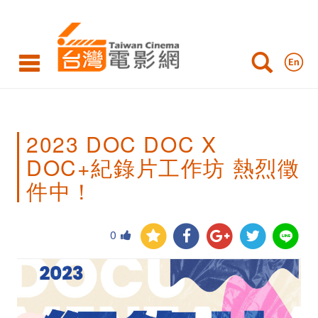
2023
DOC
DOC
X
DOC+紀
2023 DOC DOC X
錄
DOC+紀錄片工作坊 熱烈徵
片
件中！
工
作
0
坊
熱
烈