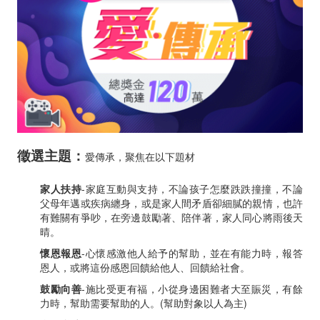
實
事
徵
選
徵選主題：
愛傳承，聚焦在以下題材
家人扶持
-家庭互動與支持，不論孩子怎麼跌跌撞撞，不論
父母年邁或疾病纏身，或是家人間矛盾卻細膩的親情，也許
有難關有爭吵，在旁邊鼓勵著、陪伴著，家人同心將雨後天
晴。
懷恩報恩
-心懷感激他人給予的幫助，並在有能力時，報答
恩人，或將這份感恩回饋給他人、回饋給社會。
鼓勵向善
-施比受更有福，小從身邊困難者大至賑災，有餘
力時，幫助需要幫助的人。(幫助對象以人為主)