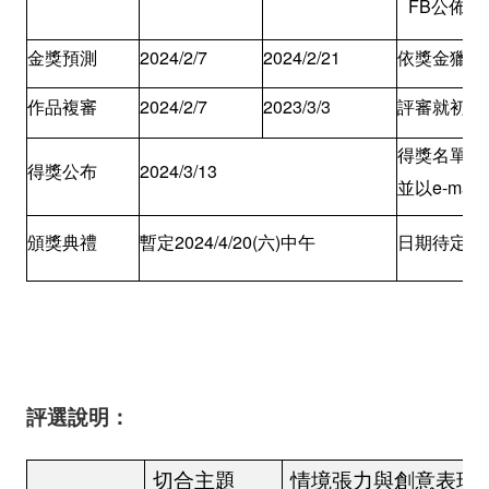
FB公佈。
金獎預測
2024/2/7
2024/2/21
依獎金獵人
作品複審
2024/2/7
2023/3/3
評審就初審
得獎名單於
得獎公布
2024/3/13
並以e-ma
頒獎典禮
暫定2024/4/20(六)中午
日期待定，
評選說明：
切合主題
情境張力與創意表現