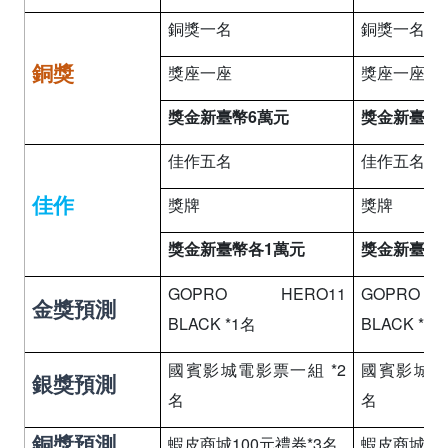
銅獎一名
銅獎一名
銅獎
獎座一座
獎座一座
獎金新臺幣6萬元
獎金新臺幣1
佳作五名
佳作五名
佳作
獎牌
獎牌
獎金新臺幣各1萬元
獎金新臺幣
GOPRO HERO11
GOPRO
金獎預測
BLACK *1名
BLACK *1
國賓影城電影票一組 *2
國賓影城電
銀獎預測
名
名
銅獎預測
蝦皮商城100元禮券*3名
蝦皮商城10