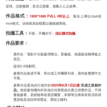
逆境、志願服務，富含正能量，激勵人心之故事。
作品格式：
1920*1080 FULL HD以上
。報名上傳以mp4或
mov格式。須保留原始檔案以備後續查核。
拍攝工具：
不限，手機亦可，
須以橫式拍攝
。
作品要求：
應符合「電影片分級處理辦法」普遍級、保護級或輔導級之
規定。
提供2-3張劇照。
參賽作品敘述字幕、旁白或工作團隊列表，需內嵌繁體中文
字幕。
參賽作品需為自行創作於
2023年6月1日以後
完成之原創作
品。
曾經參加國內外其他任何展覽或比賽之得獎作品，不得
重複參賽。若經檢舉或查證屬實，承辦單位將保有取消其得
獎資格及追回所得獎金、奬狀之權利。