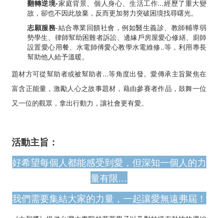
翻轉逆境-
家庭背景、個人身心、生活工作...經歷了重大變
故，卻也不因此放棄，反而更加努力突破困境找尋曙光。
志願服務
-結合專業回饋社會，例如醫生義診、教師輔導弱
勢學生、律師幫助困難者訴訟、邊緣戶房屋愛心修繕、廚師
設置愛心用餐、水電師傅愛心教學水電維修..等，利用專長
幫助他人給予溫暖。
題材方可從幫助者或被幫助者...等角度出發。愛傳承主旨聚焦在
富含正能量，激勵人心之故事題材，藉由參賽者作品，鼓舞一位
又一位的觀眾，拿出行動力，讓社會更有愛。
活動主旨：
好希望每個人都能感受到愛，但深知一個人的力
量有限…
我們需要集結大家的力量，一起讓愛無遠弗屆！