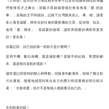
《大和獎》提供台灣大專院校莘莘學子以及對拍攝有熱忱的導編
們發揮長才之舞台；鼓勵大眾細膩發掘社會各角落「愛-的故
事」，並藉由文字與鏡頭，記錄下台灣最美的人、事、物，讓更
多人看見溫暖，將存在於社會的愛散播給大眾，從珍惜、知足、
進而「愛
．
傳承」，形成愛的循環，讓世界因愛的傳承而更美
好！更良善！
你還記得，自己拍的第一部影片是什麼嗎？
是用手機、數位相機、還是攝影機？是隨手的紀錄、青澀的劇
本、還是模仿喜歡的電影？
儘管還記得當時的開心和悸動，但隨著年齡漸長，投稿了幾次影
片比賽後，慢慢地感受到來自各方的壓力和現實都在明示暗示
著：「光靠有愛，拍片不是每個人都能養活自己的。」
先別急著封鏡！