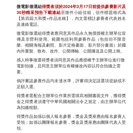
微電影徵選組
得獎者須於2024年3月17日前提供參賽影片及
30秒精采預告下載連結
至徵件小組信箱，信件標題格式為
【第四屆大和獎+作品名稱】，內文需標註參賽者代表姓名
及連絡電話。
微電影徵選組得獎者應同意其作品永久無償授權主辦單位宣
傳及非營利使用。範圍包括利用參賽作品（包括但不限音
樂、相關海報及劇照、影片定格畫面、影片部分畫面）於國
內外重製、散布、改作、公開傳輸、公開播送及公開上映。
感人時事徵選得獎者須同意其作品應授權予主辦單位進行微
電影拍攝，且同意主辦單位有權修改內容以符合拍攝之需
要。
倘評審認參賽作品均未達水準，評審得決定該選項從缺或不
足額入選。
得獎者需配合主辦單位作業所需填寫相關書面文件，獲得獎
金之得獎者須遵守中華民國相關法令之規定，由主辦單位代
為扣繳稅額。
得獎作品如係以個人報名參賽，獎金及獎座應由報名參賽人
受領；如係以團隊報名參賽，獎金及獎座應由團隊代表人受
領。