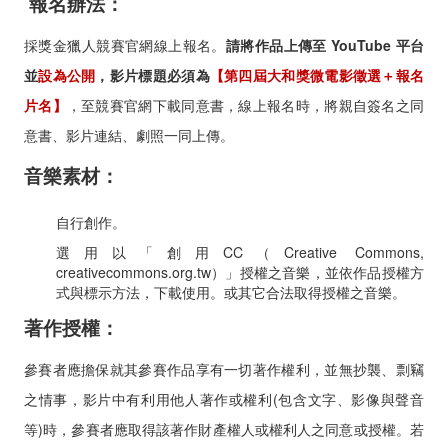
報名辦法：
採獎金獵人競賽官網線上報名。
請將作品上傳至 YouTube 平台
並
設為公開
，影片標題必須為
【第四屆大和獎微電影徵選＋報名
片名】
，至競賽官網下載同意書，線上報名時，將親自簽名之同
意書、影片連結、劇照一同上傳。
音樂素材：
自行創作。
選用以「創用CC（Creative Commons,
creativecommons.org.tw）」授權之音樂，並依作品授權方
式與標示方法，下載使用。或其它合法取得授權之音樂。
著作授權：
參賽者應擔保就其參賽作品享有一切著作權利，並無抄襲、剽竊
之情事，影片中有利用他人著作或權利(包含文字、影像與聲音
等)時，參賽者應取得該著作財產權人或權利人之同意或授權。若