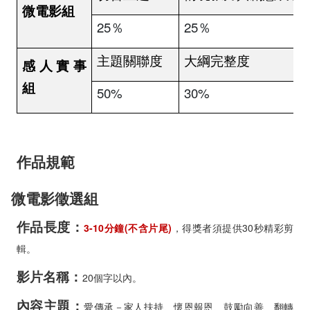
微電影組
25％
25％
主題關聯度
大綱完整度
感人實事
組
50%
30%
作品規範
微電影徵選組
作品長度：
3-10分鐘(不含片尾)
，得獎者須提供30秒精彩剪
輯。
影片名稱：
20個字以內。
內容主題：
愛傳承－家人扶持、懷恩報恩、鼓勵向善、翻轉