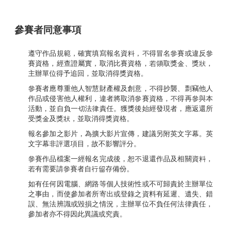
參賽者同意事項
遵守作品規範，確實填寫報名資料，不得冒名參賽或違反參
賽資格，經查證屬實，取消比賽資格，若領取獎金、獎狀，
主辦單位得予追回，並取消得獎資格。
參賽者應尊重他人智慧財產權及創意，不得抄襲、剽竊他人
作品或侵害他人權利，違者將取消參賽資格，不得再參與本
活動，並自負一切法律責任。獲獎後始經發現者，應返還所
受獎金及獎狀，並取消得獎資格。
報名參加之影片，為擴大影片宣傳，建議另附英文字幕。英
文字幕非評選項目，故不影響評分。
參賽作品檔案一經報名完成後，恕不退還作品及相關資料，
若有需要請參賽者自行留存備份。
如有任何因電腦、網路等個人技術性或不可歸責於主辦單位
之事由，而使參加者所寄出或登錄之資料有延遲、遺失、錯
誤、無法辨識或毀損之情況，主辦單位不負任何法律責任，
參加者亦不得因此異議或究責。