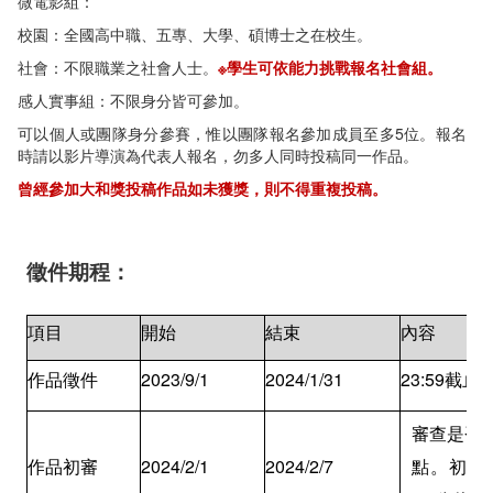
微電影組：
校園：全國高中職、五專、大學、碩博士之在校生。
社會：不限職業之社會人士。
※學生可依能力挑戰報名社會組。
感人實事組：不限身分皆可參加。
可以個人或團隊身分參賽，惟以團隊報名參加成員至多5位。報名
時請以影片導演為代表人報名，勿多人同時投稿同一作品。
曾經參加大和獎投稿作品如未獲獎，則不得重複投稿。
徵件期程：
項目
開始
結束
內容
作品徵件
2023/9/1
2024/1/31
23:59截止
審查是否
作品初審
2024/2/1
2024/2/7
點。初審