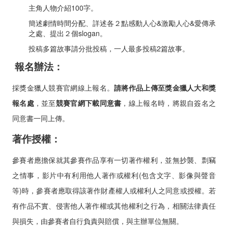
主角人物介紹100字。
簡述劇情時間分配、詳述各２點感動人心&激勵人心&愛傳承
之處、提出２個slogan。
投稿多篇故事請分批投稿，一人最多投稿2篇故事。
報名辦法：
採獎金獵人競賽官網線上報名。
請將作品上傳至獎金獵人大和獎
報名處
，並至
競賽官網下載同意書
，線上報名時，將親自簽名之
同意書一同上傳。
著作授權：
參賽者應擔保就其參賽作品享有一切著作權利，並無抄襲、剽竊
之情事，影片中有利用他人著作或權利(包含文字、影像與聲音
等)時，參賽者應取得該著作財產權人或權利人之同意或授權。若
有作品不實、侵害他人著作權或其他權利之行為，相關法律責任
與損失，由參賽者自行負責與賠償，與主辦單位無關。