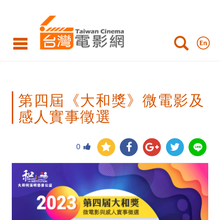
第
四
屆
《大
和
第四屆《大和獎》微電影及
獎》
感人實事徵選
微
電
0
影
及
感
人