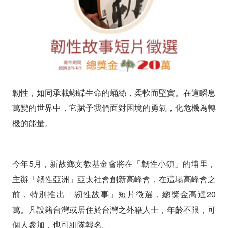
光
與
熱！
韌性，如同承載蝴蝶生命的蛹絲，柔軟而堅實。在這瞬息
萬變的世界中，它賦予我們面對困境的勇氣，化危機為轉
機的能量。
今年5月，新故鄉文教基金會將在「韌性小鎮」的埔里，
主辦「韌性亞洲」亞太社會創新高峰會，在這場高峰會之
前，特別推出「韌性故事」短片徵選，總獎金高達20
萬。凡設籍台灣或居住於台灣之外籍人士，年齡不限，可
個人參加，也可組隊報名。