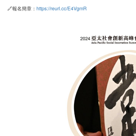
🔗報名簡章：
https://reurl.cc/E4VgmR