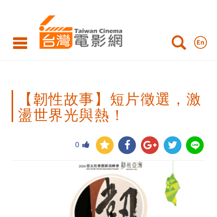
【韌
性
故
事】
短
【韌性故事】短片徵選，激
片
盪世界光與熱！
徵
選，
0
激
盪
世
界