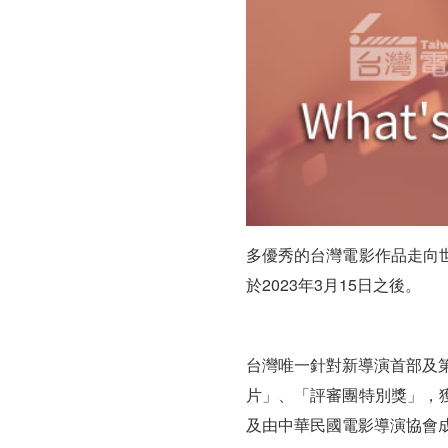
開
放
報
名
多優秀的台灣電影作品走向
於2023年3月15日之後。
台灣唯一針對新導演首部及
片」、「評審團特別獎」，
及由中華民國電影導演協會