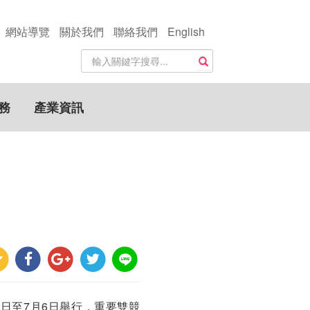
網站導覽
關於我們
聯絡我們
English
站
搜尋
內
搜
尋
務
產業資訊
關
鍵
字
21日至7月6日舉行，重要雙競