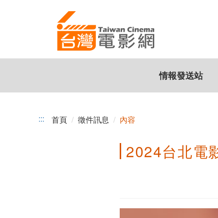
2024
跳
到
台
主
北
要
內
電
容
情報發送站
影
節
雙
:::
首頁
徵件訊息
內容
競
2024台北
賽
即
日
起