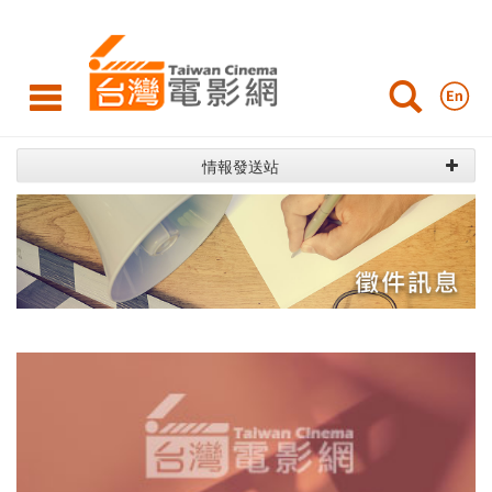
台
灣
電
影
情報發送站
網