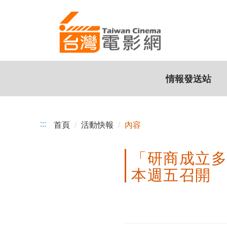
「研
跳
到
商
主
成
要
內
立
容
情報發送站
多
元
映
:::
首頁
活動快報
內容
演
「研商成立
藝
本週五召開
術
電
影