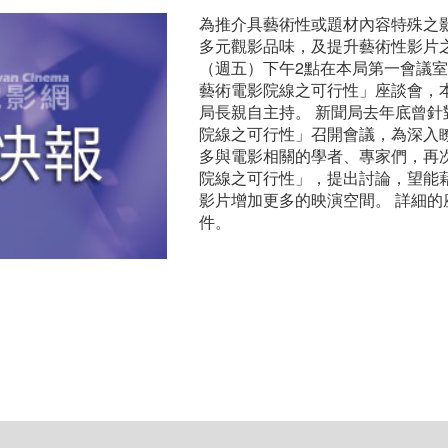
為推介具藝術性或題材內容特殊之
多元觀影品味，及提升藝術性影片之
（週五）下午2點在本局第一會議
藝術電影院線之可行性」座談會，
局長親自主持。 新聞局去年底曾
院線之可行性」召開會議，為深入
多與電影相關的學者、專家們，再
院線之可行性」，提出討論，望能
影片增加更多的映演空間。 詳細
件。