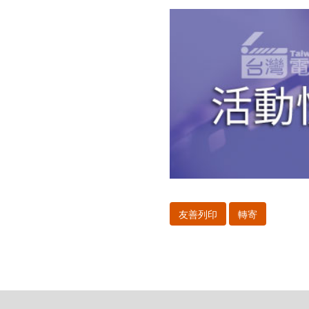
院
線
之
可
行
性」
座
談
友善列印
轉寄
會，
將
於