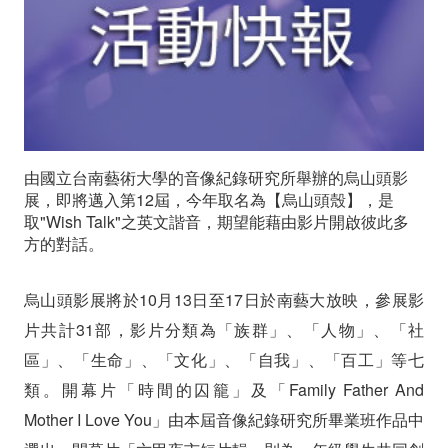
影
展
即
將
由國立台南藝術大學的音像紀錄研究所舉辦的烏山頭影
開
展，即將邁入第12屆，今年取名為【烏山頭殼】，是
跑
取"Wish Talk"之英文諧音，期望能藉由影片開啟彼此多
方的對話。
烏山頭影展將於10月13日至17日於南藝大放映，參展影
片共計31部，影片分類為「族群」、「人物」、「社
區」、「生命」、「文化」、「自我」、「百工」等七
類。開幕片「時間的囚籠」及「Family Father And
Mother I Love You」由本屆音像紀錄研究所畢業班作品中