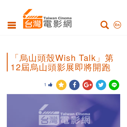
「烏
山
頭
殼
Wish
「烏山頭殼Wish Talk」第
Talk」
12屆烏山頭影展即將開跑
第
12
1
屆
烏
山
頭