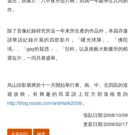
選出，閉幕片「六甲夜市短片輯」則為一年級學生共同創
作。
除了音像紀錄研究所這一年來所生產的作品外，本屆亦邀
請華語紀錄片展的四部影片，「曙光球隊」、「佛陀
墕」、「gay的疑惑 」、「兒科」以及南藝大動畫所的精
選短片，一同共襄盛舉。
烏山頭影展將於十一月開始舉行東、南、中、北四區的巡
迴放映，有興趣的民眾請上官方部落格查詢
http://blog.roodo.com/wishtalk2008/
。
張貼日期:2008/10/09
更新日期:2009/02/17
友善列印
轉寄