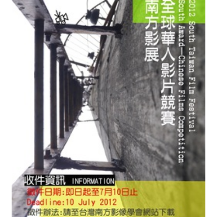
二
月
與
大
家
見
面