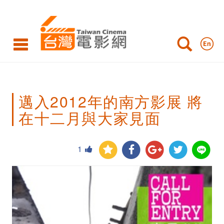
邁
入
2012
年
的
邁入2012年的南方影展 將
南
在十二月與大家見面
方
影
1
展
將
在
十