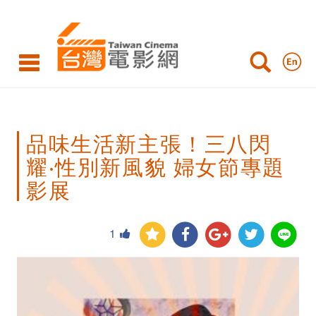
品
味
生
活
新
品味生活新主張！三八閃
主
耀‧性別新風貌 婦女節專題
張！
影展
三
八
1
閃
耀‧
性