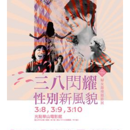
別
新
風
貌
婦
女
節
專
題
影
展