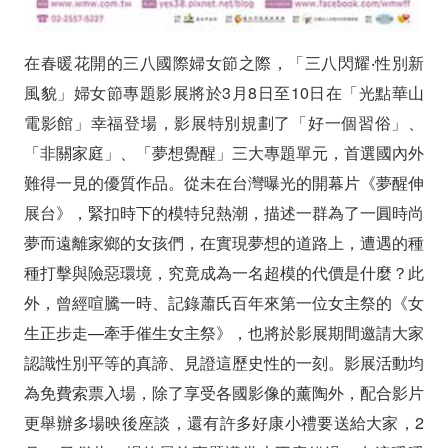
在春暖花開的三八國際婦女節之際，「三八閃耀‧性別新
風貌」婦女節專題影展將於3月8日至10日在「光點華山
電影館」幸福登場，影展特別規劃了「好一個習俗」、
「非關家庭」、「夢想覺醒」三大專題單元，首選國內外
難得一見的優質作品。從未在台灣曝光的開幕片《夢醒伸
展台》，緊扣時下的模特兒熱潮，描述一群為了一圓時尚
夢而遠離家鄉的女孩們，在實現夢想的道路上，遭遇的種
種打擊與險惡環境，究竟成為一名超模的代價是什麼？此
外，曾經喧騰一時、記錄蕭氏百年來第一位女主祭的《女
生正步走—牽手催生女主祭》，也將於影展期間邀請大家
認識性別平等的真諦、見證這歷史性的一刻。影展活動均
為免費索票入場，除了享受各國影像的薰陶外，配合影片
更舉辦多場映後座談，還有許多好康小禮要送給大家，2