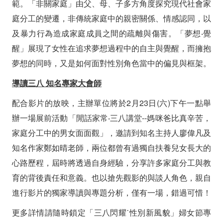
範。「非關家庭」由父、母、子多方角度探究現代社會家
庭分工的變遷，非傳統家庭中的親密關係、情感認同，以
及暴力行為造成家庭成員之間的疏離與傷害。「夢想‧覺
醒」展現了女性在追求夢想過程中的自主與覺醒，而擁抱
夢想的同時，又是如何面對性別角色當中的偏見與框架。
導讀三八
知名專家大會師
配合影片的放映，主辦單位將於2月23日(六)下午一點舉
辦一場展前活動「閒話家常‧三八講堂--媽咪爸比真辛苦，
家庭分工中的男女面面觀」，邀請到知名主持人廖偉凡及
知名作家鄭如晴老師，兩位都曾有過獨自扶養兒女長大的
心路歷程，屆時將透過自身經驗，分享許多家庭分工與教
育的背後責任和意義。也以搶先觀影的與談人角色，親自
進行影片的獨家導讀與專題分析，僅有一場，錯過可惜！
更多詳情請隨時鎖定「三八閃耀˙性別新風貌」婦女節專