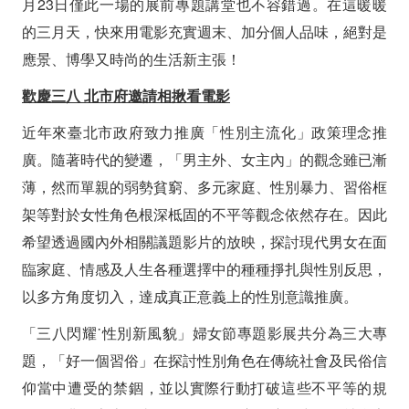
月23日僅此一場的展前專題講堂也不容錯過。在這暖暖
的三月天，快來用電影充實週末、加分個人品味，絕對是
應景、博學又時尚的生活新主張！
歡慶三八
北市府邀請相揪看電影
近年來臺北市政府致力推廣「性別主流化」政策理念推
廣。隨著時代的變遷，「男主外、女主內」的觀念雖已漸
薄，然而單親的弱勢貧窮、多元家庭、性別暴力、習俗框
架等對於女性角色根深柢固的不平等觀念依然存在。因此
希望透過國內外相關議題影片的放映，探討現代男女在面
臨家庭、情感及人生各種選擇中的種種掙扎與性別反思，
以多方角度切入，達成真正意義上的性別意識推廣。
「三八閃耀˙性別新風貌」婦女節專題影展共分為三大專
題，「好一個習俗」在探討性別角色在傳統社會及民俗信
仰當中遭受的禁錮，並以實際行動打破這些不平等的規