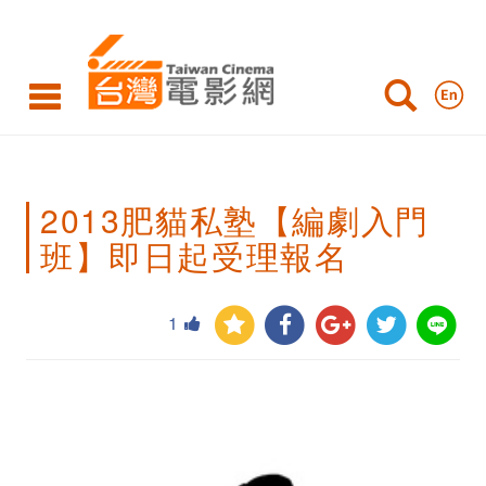
2013
肥
貓
私
塾
2013肥貓私塾【編劇入門
【編
班】即日起受理報名
劇
入
1
門
班】
即
日