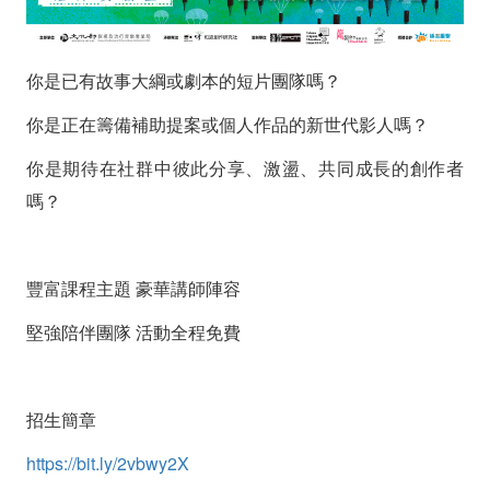
坊
現
你是已有故事大綱或劇本的短片團隊嗎？
正
你是正在籌備補助提案或個人作品的新世代影人嗎？
招
你是期待在社群中彼此分享、激盪、共同成長的創作者
生
嗎？
中
豐富課程主題 豪華講師陣容
堅強陪伴團隊 活動全程免費
招生簡章
https://bit.ly/2vbwy2X