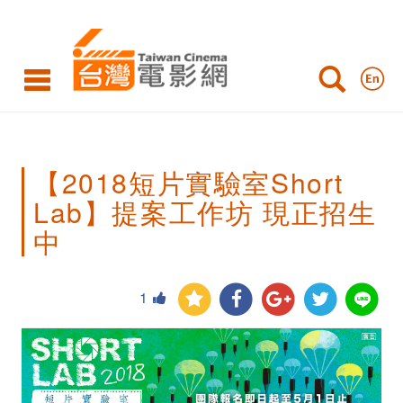
【2018
短
片
實
驗
【2018短片實驗室Short
室
Lab】提案工作坊 現正招生
Short
中
Lab】
提
1
案
工
作