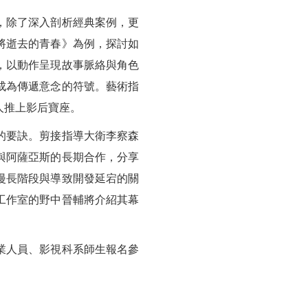
，除了深入剖析經典案例，更
將逝去的青春》為例，探討如
，以動作呈現故事脈絡與角色
成為傳遞意念的符號。藝術指
人推上影后寶座。
的要訣。剪接指導大衛李察森
與阿薩亞斯的長期合作，分享
漫長階段與導致開發延宕的關
工作室的野中晉輔將介紹其幕
從業人員、影視科系師生報名參