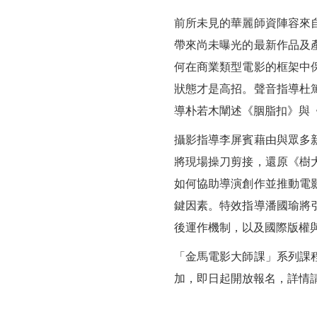
課
前所未見的華麗師資陣容來
帶來尚未曝光的最新作品及
何在商業類型電影的框架中
狀態才是高招。聲音指導杜
導朴若木闡述《胭脂扣》與
攝影指導李屏賓藉由與眾多
將現場操刀剪接，還原《樹
如何協助導演創作並推動電
鍵因素。特效指導潘國瑜將
後運作機制，以及國際版權
「金馬電影大師課」系列課程
加，即日起開放報名，詳情