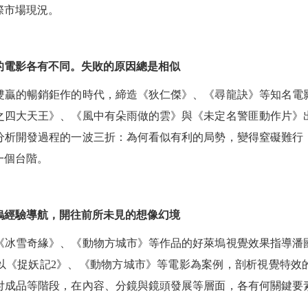
際市場現況。
的電影各有不同。失敗的原因總是相似
雙贏的暢銷鉅作的時代，締造《狄仁傑》、《尋龍訣》等知名電
之四大天王》、《風中有朵雨做的雲》與《未定名警匪動作片》
分析開發過程的一波三折：為何看似有利的局勢，變得窒礙難行
一個台階。
塢經驗導航，開往前所未見的想像幻境
《冰雪奇緣》、《動物方城市》等作品的好萊塢視覺效果指導潘
以《捉妖記2》、《動物方城市》等電影為案例，剖析視覺特效
付成品等階段，在內容、分鏡與鏡頭發展等層面，各有何關鍵要