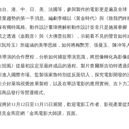
自台、港、中、日、美、法國等，參與製作的電影更是遍及全球
產業趨勢的第一手消息。編劇李檣以《黃金時代》與《致我們終
保有獨特風格。動作設計董瑋將解析動作設計並非只是施展拳腳
篤之透過《血觀音》與《大佛普拉斯》，示範看不見的聲音如何
《阮玲玉》所蘊涵的美學思維，如何將梅艷芳、張曼玉、陳冲等
新導演的合作歷程，分析如何捕捉導演意識，將想像轉化為影像
大招風》從最初設定至最終成品的過程。製片查爾斯吉伯特透過
影進入國際市場。監製張家魯特別從反面切入，探究電影開發的
引介好萊塢視覺效果製程，以及在華語電影的應用實例。吉卜力
與商品發行等營運模式。
將於11月12日至11月15日展開，歡迎電影工作者、影視產業
請見金馬官網「金馬電影大師課」頁面。