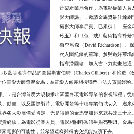
音樂產業局合作，為電影從業人員
影大師課」，邀請金馬獎最佳編劇
攝影大師李屏賓、已累積十二座金
玲玉》和《色，戒》藝術指導朴若
衛李察森（David Richards
次入圍紀錄的董瑋、參與過好萊塢
指導潘國瑜、加入吉卜力動畫超過
藍等名導作品的查爾斯吉伯特（Charles Gillibert）和締
十位電影大師齊聚金馬，為電影人傾囊相授獨門心法與寶貴經驗
課」，是台灣首度大規模推出涵蓋各項電影專業的影視課程，從
果、動畫，以及國際製片、電影開發等十項專業領域切入，邀來
世界各大影展備受肯定，光是得過的金馬獎加起來就共達三十座
寶貴經驗，為電影從業人員、電影相關科系師生點亮明燈。金馬
探索電影的可能性，並希望這樣難得的交流能持續下去。