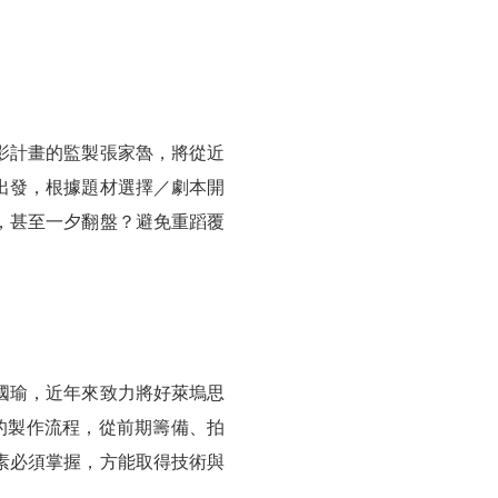
影計畫的監製張家魯，將從近
出發，根據題材選擇／劇本開
，甚至一夕翻盤？避免重蹈覆
國瑜，近年來致力將好萊塢思
的製作流程，從前期籌備、拍
素必須掌握，方能取得技術與