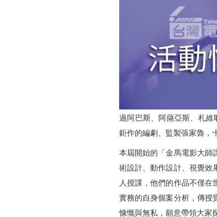
級
影
人
開
設
金
過阿巴斯、阿薩亞斯、札維耶多
馬
鉅作的編劇、監製張家魯，
電
本屆開始的「金馬電影大師
影
術設計、動作設計、視覺效
大
人授課，他們的作品不僅在
實務的自身個案分析，傳授
師
慷慨與無私，願意帶領大家