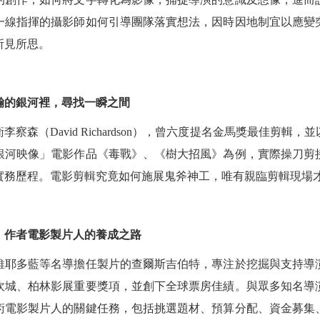
一線指揮的攝影師如何引導團隊落實想法，因時因地制宜以應變
所見所思。
瀚的銀河裡，尋找一瞬之間
察森（David Richardson），曾六度提名金馬獎最佳剪輯
銀河映像」電影作品《毒戰》、《樹大招風》為例，實際操刀剪
實務歷程。電影剪輯究竟如何施展鬼斧神工，唯有親臨剪輯現場
】作者電影製片人的養成之路
維耶多藍等名導擔任製片的查爾斯吉伯特，專注於挖掘與支持導
坎城、柏林影展重要獎項，並創下全球票房佳績。與眾多知名導
術電影製片人的關鍵任務，包括挑選題材、預算分配、資金募集