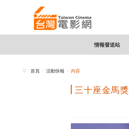
三
跳
到
十
主
座
要
內
金
容
情報發送站
馬
獎
肯
:::
首頁
活動快報
內容
定
三十座金馬獎
十
位
重
量