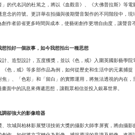
音」的代名詞的杜篤之，將以《血觀音》、《大佛普拉斯》等電
遞意念的符號。更詳舉在拍攝與後期聲音製作的不同階段中，現
為創作者節省更多時間與成本，使藝術創作更增自由度，讓聲音
我想拍好一個故事，如今我想拍出一種思想
設計、造型設計，五度獲獎，並以《色，戒》入圍英國影藝學院
、《色，戒》等多部作品為例，如何從歷史和生活中的元素捕捉
對焦」、「色彩」和「留白」的實際運用，將無法透視的內在，
過畫面中的訊息來傳遞思想，讓觀眾相信並投入銀幕世界。
低調卻強大的影像暗器
獎、坎城與柏林影展雙項技術大獎的攝影大師李屏賓，將由攝影
的創作，如何將文字轉化為影像，捕捉導演的意識及想像，進而