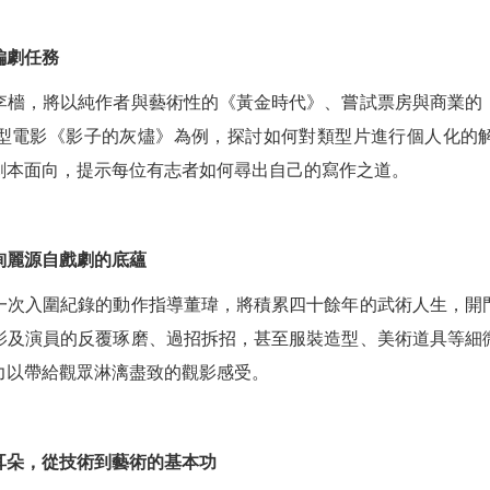
編劇任務
李檣，將以純作者與藝術性的《黃金時代》、嘗試票房與商業的
型電影《影子的灰燼》為例，探討如何對類型片進行個人化的
劇本面向，提示每位有志者如何尋出自己的寫作之道。
絢麗源自戲劇的底蘊
一次入圍紀錄的動作指導董瑋，將積累四十餘年的武術人生，開
影及演員的反覆琢磨、過招拆招，甚至服裝造型、美術道具等細
力以帶給觀眾淋漓盡致的觀影感受。
耳朵，從技術到藝術的基本功