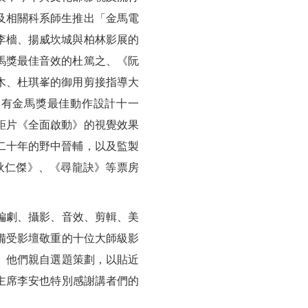
及相關科系師生推出「金馬電
李檣、揚威坎城與柏林影展的
馬獎最佳音效的杜篤之、《阮
木、杜琪峯的御用剪接指導大
on）、保有金馬獎最佳動作設計十一
鉅片《全面啟動》的視覺效果
二十年的野中晉輔，以及監製
造《狄仁傑》、《尋龍訣》等票房
。
編劇、攝影、音效、剪輯、美
備受影壇敬重的十位大師級影
。他們親自選題策劃，以貼近
主席李安也特別感謝講者們的