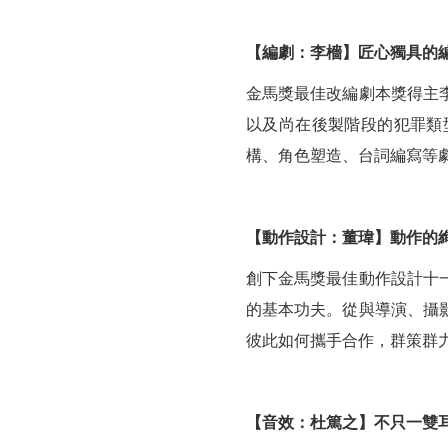
【編劇：李檣】匠心獨具的
金馬獎最佳改編劇本獎得主
以及尚在後製階段的犯罪類
構、角色塑造、台詞編寫等
【動作設計：董瑋】動作的
創下金馬獎最佳動作設計十
的基本功夫。從與導演、攝
彼此如何攜手合作，群策群
【音效：杜篤之】不只一雙