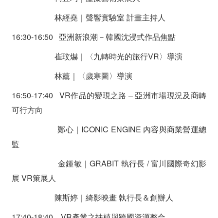
林經堯｜聲響實驗室 計畫主持人
16:30-16:50 亞洲新浪潮－韓國沈浸式作品焦點
崔玟爀｜〈九轉時光的旅行VR〉導演
林薰｜〈歲寒圖〉導演
16:50-17:40 VR作品的變現之路 – 亞洲市場現況及商轉
可行方向
鄭心｜ICONIC ENGINE 內容與商業營運總
監
金鍾敏｜GRABIT 執行長 / 富川國際奇幻影
展 VR策展人
陳斯婷｜綺影映畫 執行長＆創辦人
17:40-18:40 VR產業之扶植與跨國資源整合