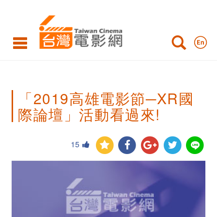
「2019
高
雄
電
影
「2019高雄電影節─XR國
節
際論壇」活動看過來!
─XR
國
15
際
論
壇」
活