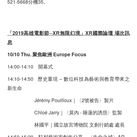
521-5668分機35。
「2019高雄電影節─XR無限幻境」XR國際論壇 場次訊
息
10/10 Thu. 聚焦歐洲 Europe Focus
14:00-14:10 開幕式
14:10-14:50 歷史重現 – 數位科技為藝術與教育帶來之
新生命
Jérémy Pouilloux｜〈2號被告〉製片
Chloé Jarry｜〈莫內 - 睡蓮的誘惑〉監製
林國平｜國立故宮博物院 文創行銷處 處長
14:50-15:20 駐村藝術家創作分享 – 〈生命之城〉AR、