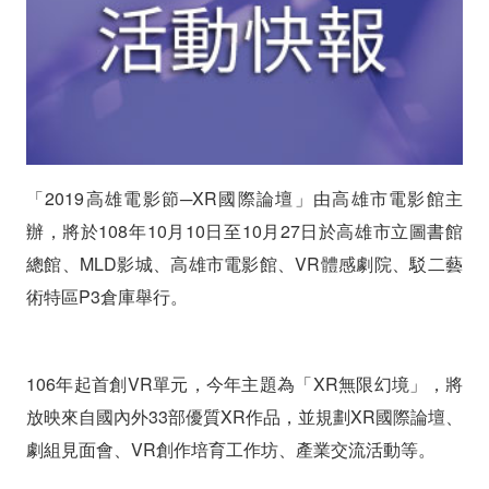
動
看
過
來!
「2019高雄電影節─XR國際論壇」由高雄市電影館主
辦，將於108年10月10日至10月27日於高雄市立圖書館
總館、MLD影城、高雄市電影館、VR體感劇院、駁二藝
術特區P3倉庫舉行。
106年起首創VR單元，今年主題為「XR無限幻境」，將
放映來自國內外33部優質XR作品，並規劃XR國際論壇、
劇組見面會、VR創作培育工作坊、產業交流活動等。