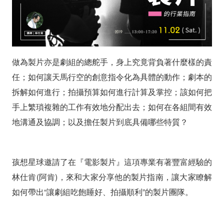
製
片
的
做為製片亦是劇組的總舵手，身上究竟背負著什麼樣的責
行
任；如何讓天馬行空的創意指令化為具體的動作；劇本的
業
拆解如何進行；拍攝預算如何進行計算及掌控；該如何把
手上繁瑣複雜的工作有效地分配出去；如何在各組間有效
指
地溝通及協調；以及擔任製片到底具備哪些特質？
南
(11/2)
孩想星球邀請了在『電影製片』這項專業有著豐富經驗的
林仕肯(阿肯)，來和大家分享他的製片指南，讓大家瞭解
如何帶出“讓劇組吃飽睡好、拍攝順利”的製片團隊。