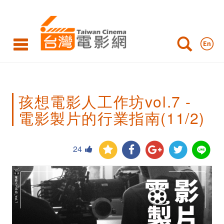
孩
想
電
影
人
孩想電影人工作坊vol.7 -
工
電影製片的行業指南(11/2)
作
坊
24
vol.7
-
電
影