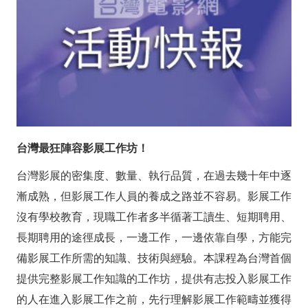
展
工
作
坊
正
台灣最狂陣容影展工作坊！
在
台灣影展的密集度、數量、執行品質，在過去幾十年中逐
熱
漸成熟，但影展工作人員的養成之路並不容易。影展工作
烈
沒有學校教育，現職工作者多半循著工讀生、短期聘用、
報
長期聘用的途徑成長，一邊工作，一邊依靠自學，方能完
備影展工作所需的知識、技術與經驗。本課程為台灣首個
名
提供完整影展工作知識的工作坊，提供有志投入影展工作
中！
的人在進入影展工作之前，先行理解影展工作範疇並獲得