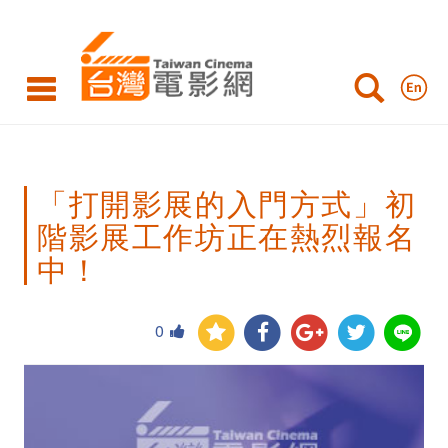
「打
開
影
展
的
「打開影展的入門方式」初
入
階影展工作坊正在熱烈報名
門
中！
方
式」
0
初
階
影