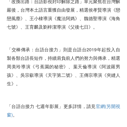
「改換出路：台語影視封印解除之路」單元聚焦在台灣解
嚴後，台灣本土語言重獲自由發展，精選侯孝賢導演《戀
戀風塵》、王小棣導演《魔法阿媽》、魏德聖導演《海角
七號》、王育麟及劉梓潔導演《父後七日》。
「交棒傳承：台語台接力」則是台語台2019年起投入自
製各類台語長短作，持續肩負前人們的努力與傳承，精選
周美玲導演《弓蕉園的秘密》、葉天倫導演《阿波羅男
孩》、吳宗叡導演《天字第二號》、王傳宗導演《夾縫人
生》。
「台語台接力 七週年影展」更多詳情，請見
官網(另開視
窗)
。