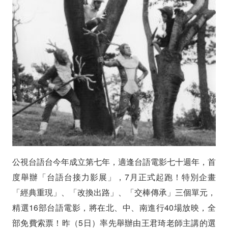
台
七
週
年
首
辦
「接
力
公視台語台今年成立第七年，適逢台語電影七十週年，首
影
度舉辦「台語台接力影展」，7月正式起跑！特別企畫
展」
「經典重現」、「改換出路」、「交棒傳承」三個單元，
精選16部台語電影，將在北、中、南進行40場放映，全
7
部免費索票！昨（5日）率先舉辦由王君琦老師主講的選