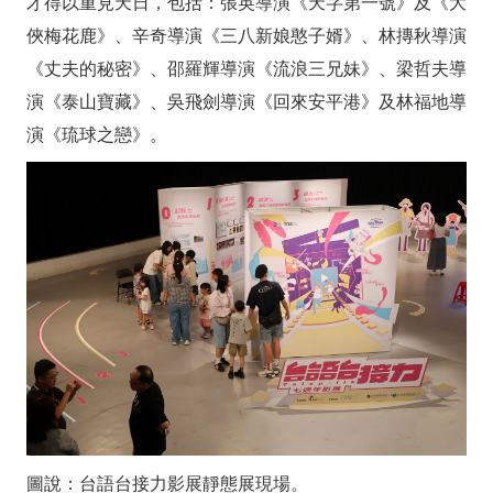
北
才得以重見天日，包括：張英導演《天字第一號》及《大
中
俠梅花鹿》、辛奇導演《三八新娘憨子婿》、林摶秋導演
《丈夫的秘密》、邵羅輝導演《流浪三兄妹》、梁哲夫導
南
演《泰山寶藏》、吳飛劍導演《回來安平港》及林福地導
40
演《琉球之戀》。
場
放
映
全
部
免
費
索
圖說：台語台接力影展靜態展現場。