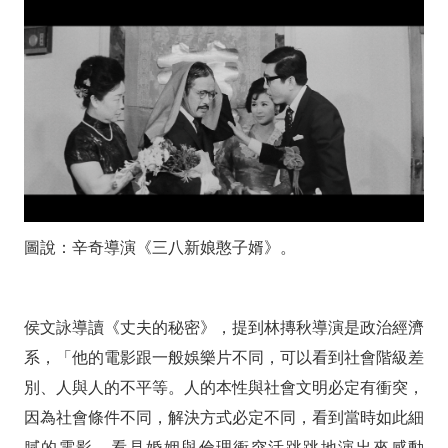
圖說：辛奇導演《三八新娘憨子婿》。
侯文詠導讀《丈夫的秘密》，提到林摶秋導演是政治經濟
系，「他的電影跟一般娛樂片不同，可以看到社會階級差
別、人與人的不平等。人的本性與社會文明必定有衝突，
因為社會條件不同，解決方式必定不同，看到當時如此細
膩的電影，看見婚姻與倫理衝突活跳跳地演出來感動