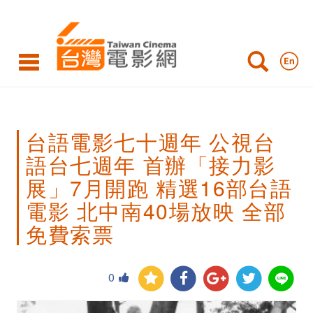
台
語
電
影
七
台語電影七十週年 公視台
十
語台七週年 首辦「接力影
週
展」7月開跑 精選16部台語
年
電影 北中南40場放映 全部
公
免費索票
視
台
0
語