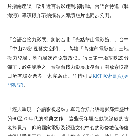
月
片指南座談，吸引近百名影迷到場聆聽。台語台特邀《聽
開
海湧》導演孫介珩拍攝名人導讀短片也同步公開。
跑
精
「台語台接力影展」將於台北「光點華山電影館」、台中
「中山73影視藝文空間」、高雄「高雄市電影館」三地
選
接力登場，所有場次皆免費放映。每日第一場放映20分
16
鐘前，於各場地之「台語台接力影展服務台」開放索取當
部
日所有場次票券，索完為止。詳情可見
KKTIX索票頁(另
台
開視窗)
。
語
電
「經典重現：台語影視起鼓」單元含括台語電影輝煌盛世
的60至70年代的經典之作，這些長年埋在戲院深處的古
影
老拷貝片，仰賴國家電影及視聽文化中心的影像數位修復