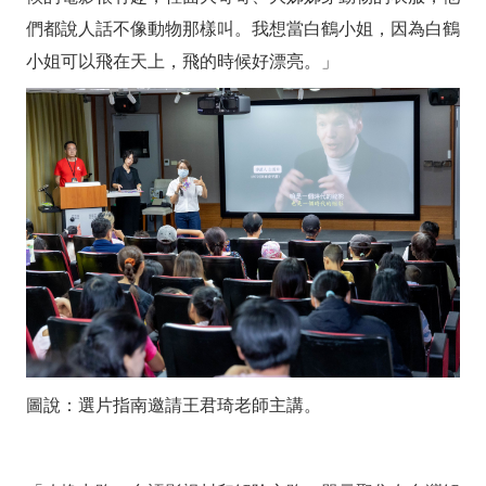
們都說人話不像動物那樣叫。我想當白鶴小姐，因為白鶴
小姐可以飛在天上，飛的時候好漂亮。」
圖說：選片指南邀請王君琦老師主講。