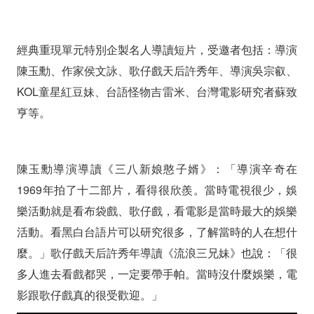
票
經典重現單元特別企製名人導讀短片，受邀者包括：導演
陳玉勳、作家侯文詠、歌仔戲天后許秀年、導演吳宗叡、
KOL童星紅豆妹、台語怪物吉雷米、台灣電影研究者蘇致
亨等。
陳玉勳導演導讀《三八新娘憨子婿》：「導演辛奇在
1969年拍了十二部片，看得很欣羨。當時電視很少，娛
樂活動就是看布袋戲、歌仔戲，看電影是當時最大的娛樂
活動。看黑白台語片可以研究很多，了解當時的人在想什
麼。」歌仔戲天后許秀年導讀《流浪三兄妹》也說：「很
多人進去看戲都哭，一定要帶手帕。當時沒什麼娛樂，電
影跟歌仔戲真的很受歡迎。」