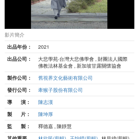
影片簡介
回眸劇照
出品年份：
2021
出品公司：
大悲學苑‧台灣大悲佛學會 , 財團法人國際
佛教法林基金會 , 新加坡甘露關懷協會
製作公司：
舊視界文化藝術有限公司
發行公司：
牽猴子股份有限公司
導 演：
陳志漢
製 片：
陳坤厚
監 製：
釋德嘉 , 陳靜慧
其他重要
林欣民(剪輯)
,
王怡晴(剪輯)
, 林昌緯(剪輯) ,