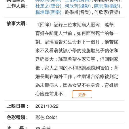
工作人員 :
杜篤之(聲音)
,
何欣芳(攝影)
,
陳志漢(攝影)
,
楊承曄(音樂)
, 劉學甫(音樂) , 何欣家(音樂)
故事大綱 :
《回眸》記錄三位末期病人冠瑋、瑤華、
育姍在離開人世前，如何面對死亡的每一
刻。冠瑋被告知生命剩下一個月，他苦惱
來不及看著就讀小學的雙胞胎兒子佑佑和
廷廷長大；瑤華希望在家安寧，但回到家
後，家人之間的不和睦讓她感到害怕；育
姍長期在海外工作，生病返台治療被判定
為末期病人，因為女兒不在身邊，育姍擔
心臨走前見不...
更多
上映日期：
2021/10/22
色彩種類 :
彩色 Color
片 長：
88 分鐘