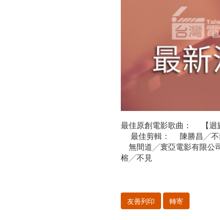
爐！
最佳原創電影歌曲： 【迴
最佳剪輯： 陳勝昌╱不
無間道╱寰亞電影有限公司
榕╱不見
友善列印
轉寄