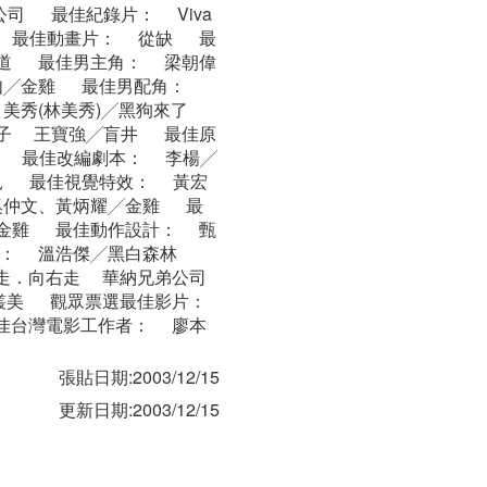
司 最佳紀錄片： Viva
珍弟 最佳動畫片： 從缺 最
間道 最佳男主角： 梁朝偉
如╱金雞 最佳男配角：
美秀(林美秀)╱黑狗來了
孩子 王寶強╱盲井 最佳原
U 最佳改編劇本： 李楊╱
見 最佳視覺特效： 黃宏
奚仲文、黃炳耀╱金雞 最
╱金雞 最佳動作設計： 甄
樂： 溫浩傑╱黑白森林
走．向右走 華納兄弟公司
叢美 觀眾票選最佳影片：
佳台灣電影工作者： 廖本
張貼日期:2003/12/15
更新日期:2003/12/15