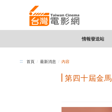
第
跳
到
四
主
十
要
內
屆
容
情報發送站
金
馬
獎
:::
首頁
最新消息
內容
得
第四十屆金
獎
名
單
出