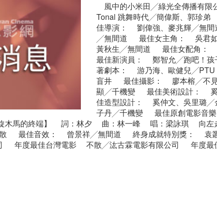
風中的小米田╱綠光全傳播有限公
Tonal 跳舞時代╱簡偉斯、郭
佳導演： 劉偉強、麥兆輝╱無
╱無間道 最佳女主角： 吳君
黃秋生╱無間道 最佳女配角： 
最佳新演員： 鄭智允╱跑吧！
著劇本： 游乃海、歐健兒╱PT
盲井 最佳攝影： 廖本榕╱不
顯╱千機變 最佳美術設計： 
佳造型設計： 奚仲文、吳里璐
子丹╱千機變 最佳原創電影音
旋木馬的終端】 詞：林夕 曲：林一峰 唱：梁詠琪 向左
散 最佳音效： 曾景祥╱無間道 終身成就特別獎： 袁
 年度最佳台灣電影 不散╱汯古霖電影有限公司 年度最