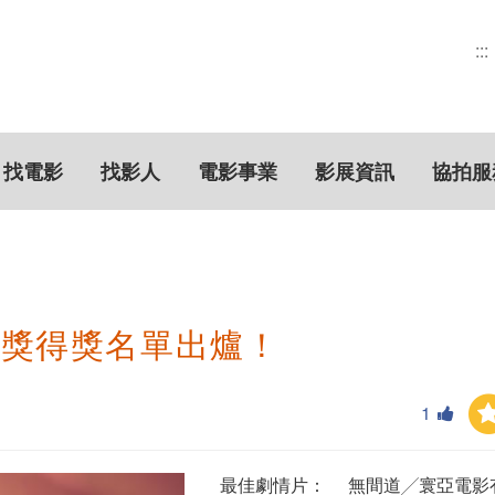
:::
找電影
找影人
電影事業
影展資訊
協拍服
馬獎得獎名單出爐！
1
最佳劇情片： 無間道╱寰亞電影