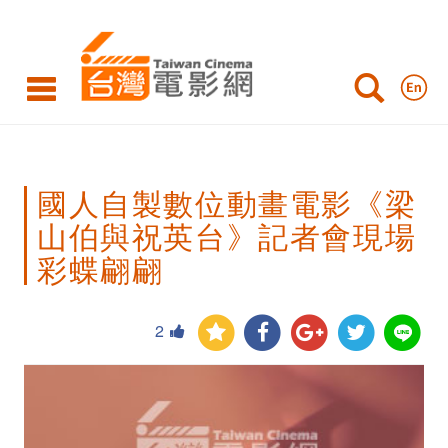
國
人
自
製
數
國人自製數位動畫電影《梁
位
山伯與祝英台》記者會現場
動
彩蝶翩翩
畫
電
2
影
《梁
山