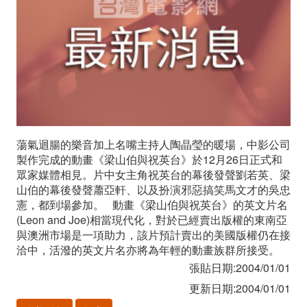
伯
與
祝
英
台》
蕩氣迴腸的樂音加上名嘴主持人陶晶瑩的暖場，中影公司
記
製作完成的動畫《梁山伯與祝英台》於12月26日正式和
眾家媒體相見。片中女主角祝英台的幕後發聲劉若英、梁
者
山伯的幕後發聲蕭亞軒、以及扮演邪惡搞笑馬文才的吳忠
會
憲，都到場參加。 動畫《梁山伯與祝英台》的英文片名
(Leon and Joe)相當現代化，對於已經賣出版權的東南亞
現
與澳洲市場是一項助力，該片預計賣出的美國版權仍在接
洽中，活潑的英文片名亦將為年輕的動畫族群所接受。
場
張貼日期:2004/01/01
彩
更新日期:2004/01/01