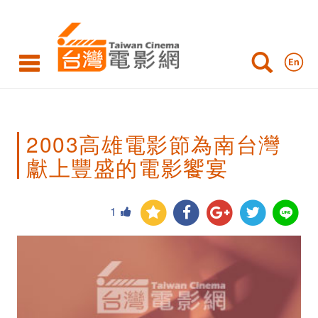
2003
高
雄
電
影
2003高雄電影節為南台灣
節
獻上豐盛的電影饗宴
為
南
1
台
灣
獻
上