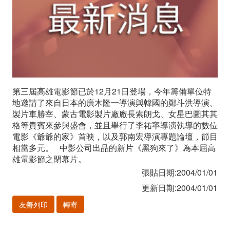
豐
盛
的
電
第三屆高雄電影節已於12月21日登場，今年籌備單位特
影
地邀請了來自日本的廣木隆一導演與韓國的鄭斗洪導演、
饗
製片車勝宰、蒙古電影製片廠廠長索朗戈、女星巴圖其其
格等貴賓來參與盛會，並且舉行了李祐寧導演執導的數位
宴
電影《爺爺的家》首映，以及郭南宏導演專題論壇，節目
相當多元。 中影公司出品的新片《黑狗來了》為本屆高
雄電影節之閉幕片。
張貼日期:2004/01/01
更新日期:2004/01/01
友善列印
轉寄