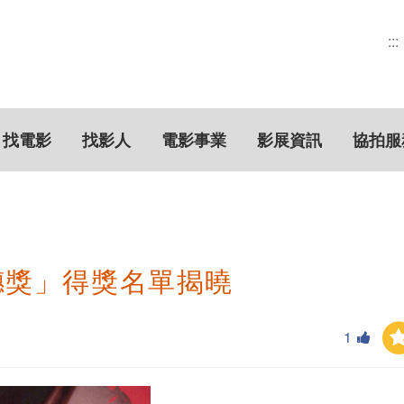
:::
找電影
找影人
電影事業
影展資訊
協拍服
穗獎」得獎名單揭曉
1