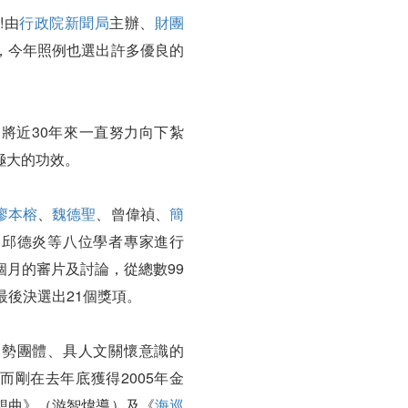
!由
行政院新聞局
主辦、
財團
，今年照例也選出許多優良的
將近30年來一直努力向下紮
極大的功效。
廖本榕
、
魏德聖
、曾偉禎、
簡
、邱德炎等八位學者專家進行
月的審片及討論，從總數99
最後決選出21個獎項。
弱勢團體、具人文關懷意識的
剛在去年底獲得2005年金
想曲》（游智煒導）及《
海巡