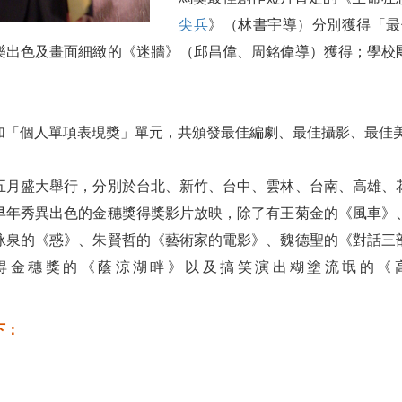
尖兵
》（林書宇導）分別獲得「最
樂出色及畫面細緻的《迷牆》（邱昌偉、周銘偉導）獲得；學校
加「個人單項表現獎」單元，共頒發最佳編劇、最佳攝影、最佳
五月盛大舉行，分別於台北、新竹、台中、雲林、台南、高雄、
早年秀異出色的金穗獎得獎影片放映，除了有王菊金的《風車》
泳泉的《惑》、朱賢哲的《藝術家的電影》、魏德聖的《對話三
得金穗獎的《蔭涼湖畔》以及搞笑演出糊塗流氓的《
下：