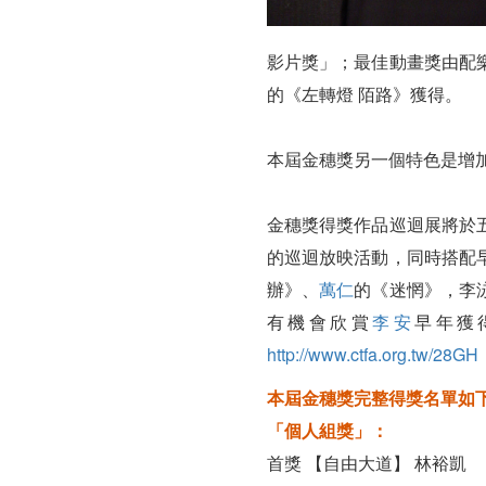
影片獎」；最佳動畫獎由配
的《左轉燈 陌路》獲得。
本屆金穗獎另一個特色是增
金穗獎得獎作品巡迴展將於
的巡迴放映活動，同時搭配
辦》、
萬仁
的《迷惘》，李
有機會欣賞
李安
早年獲
http://www.ctfa.org.tw/28GH
本屆金穗獎完整得獎名單如
「個人組獎」：
首獎 【自由大道】 林裕凱