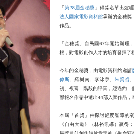
「
第28屆金穗獎
」得獎名單出爐囉
法人國家電影資料館
承辦的金穗獎
作品。
「金穗獎」自民國67年開始辦理，
根，對電影創作人才的培育發揮了
今年的金穗獎，由電影資料館邀請
偉斯
、羅樹南、李泳泉、
朱賢哲
初、複審二階段的評審，經過約二個
部報名作品中選出44部入圍作品，
本屆「首獎」由探討輕度智障的
《自由大道》（林裕凱導）贏得；而
馬獎最佳創作短片肯定的《生命狂