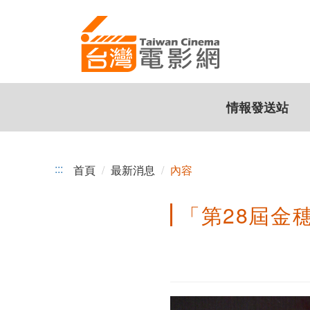
「第
跳
到
28
主
屆
要
內
金
容
情報發送站
穗
獎」
得
:::
首頁
最新消息
內容
獎
「第28屆金
名
單
揭
曉