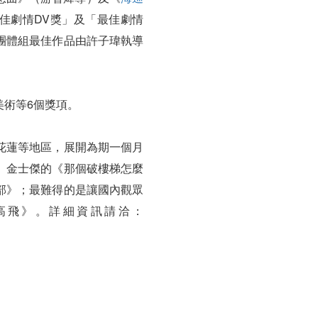
佳劇情DV獎」及「最佳劇情
團體組最佳作品由許子瑋執導
美術等6個獎項。
花蓮等地區，展開為期一個月
、金士傑的《那個破樓梯怎麼
部》；最難得的是讓國內觀眾
高飛》。詳細資訊請洽：