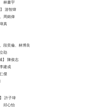
】 林書宇
】 游智煒
偉、周銘偉
張瑋真
杰、段奕倫、林博良
李立劭
城】 陳俊志
 李建成
潘仁傑
翔
】 許子瑋
】 邱心怡