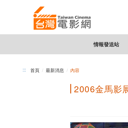
2006
跳
到
金
主
馬
要
內
影
容
情報發送站
展，
【台
灣
:::
首頁
最新消息
內容
製
2006金馬
造】
強
片
精