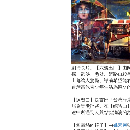
彩
放
送
劇情長片。【六號出口】由
探、武俠、懸疑、網路自殺
上都讓人驚豔。導演希望能
台灣當代青少年生活為題材
【練習曲】是首部「台灣海
屆金馬獎評審。在【練習曲
途中所遇到人與點點滴滴的
【愛麗絲的鏡子】由
姚宏易