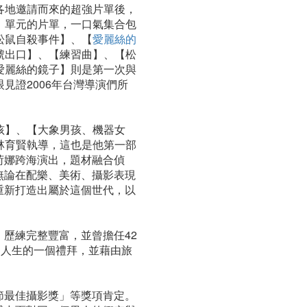
各地邀請而來的超強片單後，
】單元的片單，一口氣集合包
松鼠自殺事件】、【
愛麗絲的
號出口】、【練習曲】、【松
愛麗絲的鏡子】則是第一次與
見證2006年台灣導演們所
孩】、【大象男孩、機器女
林育賢執導，這也是他第一部
荷娜跨海演出，題材融合偵
無論在配樂、美術、攝影表現
重新打造出屬於這個世代，以
歷練完整豐富，並曾擔任42
角人生的一個禮拜，並藉由旅
節最佳攝影獎」等獎項肯定。