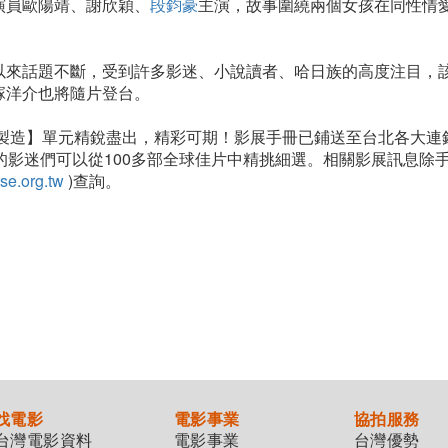
演員歐陽靖、謝欣穎、
段鈞豪
主演，故事圍繞兩個女孩在同性情
以來話題不斷，受到許多影迷、小說讀者、哈日族的高度注目，
塚洋介也將隨片登台。
灣製造】單元精銳盡出，精彩可期！影展手冊已鋪送至台北各大連
的影迷們可以從100多部全球佳片中精挑細選。相關影展訊息除
se.org.tw
)查詢。
找電影
電影事業
協拍服務
台灣電影資料
電影事業
台灣優勢