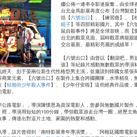
繼公佈一連串令影迷振奮，由全球
台北金馬影展再度公布【台灣製造
括【
六號出口
】、【練習曲】、【
鏡子
】等四部精彩國片。其中【六
鼠自殺事件】將是全球首映，而【
台北的觀眾見面。屆時觀眾將能親眼
交出最新、最精彩亮麗的成績單！
【六號出口】由曾以【翻滾吧，男
孩】等紀錄片感動無數觀眾的導演
阮經天、彭于晏兩位新生代性格型男主演，並邀請到韓國女星張
等商業元素。【六號出口】在製作上集合跨國團隊，水準精良，
在【
牯嶺街少年殺人事件
】、【少年仔安啦】這些經典作品後，
的電影。
岸公路電影」，導演陳懷恩為資深電影人，曾參與無數國片製作，
】裡，導演用短短的100分鐘，帶領觀眾游走台灣一圈，經歷主
故事，傳達出對這片土地、家園的熱愛和感動。
執導，該片曾得到「南特影展青年導演獎」、「阿根廷國際電影