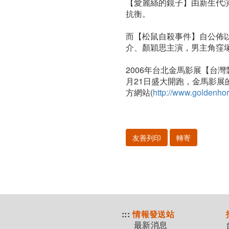
【愛麗絲的鏡子】由新生代
抗衡。
而【松鼠自殺事件】自公佈
介、顏穎思主演，男主角窪
2006年台北金馬影展【台
月21日盛大開跑，金馬影展
方網站(
http://www.goldenhor
友善列印
轉寄
:::
情報發送站
最新消息