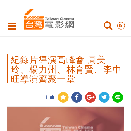
紀
錄
片
導
演
紀錄片導演高峰會 周美
高
玲、楊力州、林育賢、李中
峰
旺導演齊聚一堂
會
周
1
美
玲、
楊