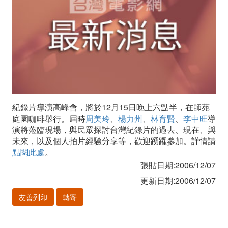
力
州、
林
育
賢、
紀錄片導演高峰會，將於12月15日晚上六點半，在師苑
李
庭園咖啡舉行。屆時
周美玲
、
楊力州
、
林育賢
、
李中旺
導
演將蒞臨現場，與民眾探討台灣紀錄片的過去、現在、與
中
未來，以及個人拍片經驗分享等，歡迎踴躍參加。詳情請
旺
點閱此處
。
張貼日期:2006/12/07
導
更新日期:2006/12/07
演
友善列印
轉寄
齊