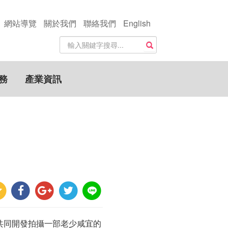
網站導覽
關於我們
聯絡我們
English
站
搜尋
內
搜
尋
務
產業資訊
關
鍵
字
共同開發拍攝一部老少咸宜的