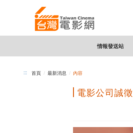
電
跳
到
影
主
公
要
內
司
容
情報發送站
誠
徵
編
:::
首頁
最新消息
內容
劇
電影公司誠
夥
伴