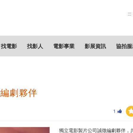
:::
找電影
找影人
電影事業
影展資訊
協拍服
徵編劇夥伴
1
獨立電影製片公司誠徵編劇夥伴，