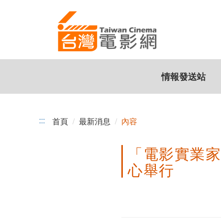
「電
跳
到
影
主
實
要
內
業
容
情報發送站
家
俱
樂
:::
首頁
最新消息
內容
部」
「電影實業家
第
心舉行
二
次
聯