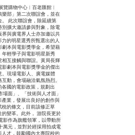
約展覽購物中心︱百老匯館︱
俱樂部」第二次聯誼會，並在
金。 此次聯誼會，除延續第
特別擴大邀請參與對象，除電
版界與廣電界人士亦加邀以共
」 星影力的明星選秀所甄選出的人
影劇本與電影獎學金，希望藉
、年輕學子與電影明星新秀
堂相互接觸與聯誼。黃局長輝
電影劇本與電影獎學金的傑出
意。現場電影人、廣電媒體
絡互動，會場融洽氣氛熱烈。
酌各國的電影政策，規劃出
市場面」、「技術與人才面」
影產業，發展出良好的創作與
賦稅的條文，目前該修正草
的變革。此外， 游院長更於
電影作為旗艦領軍，以帶動所
十萬元，並對於經採用拍成電
影人才，鼓勵國內大專院校的