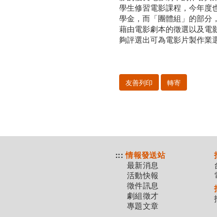
中
學生修習電影課程，今年度
學金，而「團體組」的部分
心
藉由電影劇本的徵選以及電
夠評選出可為電影片製作業
舉
行
友善列印
轉寄
:::
情報發送站
最新消息
活動快報
徵件訊息
劇組徵才
專題文章