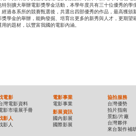
也特別擴大舉辦電影獎學金活動，本學年度共有三十位優秀的學
，經過各系所的競賽甄選後，共選出四部優秀的作品，最高獲頒
影獎學金的舉辦，能夠發掘、培育出更多的新秀與人才，更期望
選用的題材，以豐富我國的電影內涵。
找電影
電影事業
協拍服務
台灣電影資料
電影事業
台灣優勢
電影市場展手冊
拍片指南
影展資訊
景點/片廠
找影人
國內影展
台灣夥伴
找影人
國際影展
來台製作補