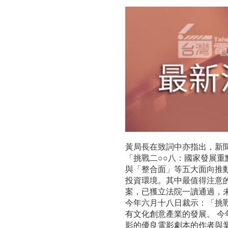
誼
會
假
紐
約‧
紐
約
黃局長在致詞中亦指出，新
展
「挑戰二○○八：國家發展
與「整合面」等五大面向推
覽
投資環境。其中最值得注意
案，已獲立法院一讀通過，
購
今年六月十八日裁示：「挑
物
有文化創意產業的發展。 
影的優良電影劇本的作者與