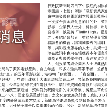
行政院新聞局四日下午假紐約‧紐
帝國廳（七樓）舉辦「電影實業家
會中頒發優良電影劇本與電影獎學
一次媒合資金與創意的目的外，並
影界、企業界人士外，科技界、出
襄盛舉，以及將「Tailly High
才，介紹給參加者，並頒發優良電
聯誼會的機會，讓我國優秀的編劇
等，與影視出版界的人士，共聚一
珍在致詞中也向在場獲得本年優良
得獎者與優秀學生們，表達祝賀之
人、創投業者與企業界人士彼此熱
聞局為了振興電影產業，自去年起，即多方邀集專家學者，並參
重點計畫」的五年電影政策，積極朝「創意面」、「資金面」、「
動與執行，並進行建構十大電影環境塑造工程，希望為我國的電
的是，今年新聞局特別在電影法中，增訂投資國產電影片得減免
未來如獲三讀通過，預料對於我國電影的未來發展，將產生革命性
戰二○○八：國家發展重點計畫」之文化創意產業計畫，應以３Ｄ
今年度的優良電影劇本獎金，新聞局特別調高獎金到最高新台幣五
業者，另外給予獎金以獎勵電影的拍攝。另外，新聞局為培植電