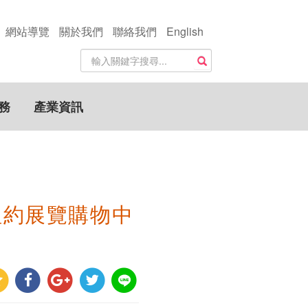
網站導覽
關於我們
聯絡我們
English
站
搜尋
內
搜
尋
務
產業資訊
關
鍵
字
紐約展覽購物中